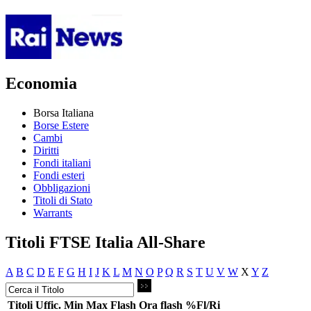
Economia
Borsa Italiana
Borse Estere
Cambi
Diritti
Fondi italiani
Fondi esteri
Obbligazioni
Titoli di Stato
Warrants
Titoli FTSE Italia All-Share
A
B
C
D
E
F
G
H
I
J
K
L
M
N
O
P
Q
R
S
T
U
V
W
X
Y
Z
Titoli
Uffic.
Min
Max
Flash
Ora flash
%Fl/Ri