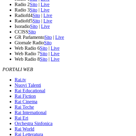
Radio 2
Sito
|
Live
Radio 3
Sito
|
Live
Radiofd4
Sito
|
Live
Radiofd5
Sito
|
Live
Isoradio
Sito
|
Live
CCISS
Sito
GR Parlamento
Sito
|
Live
Giornale Radio
Sito
Web Radio 6
Sito
|
Live
Web Radio 7
Sito
|
Live
Web Radio 8
Sito
|
Live
PORTALI WEB
Rai.tv
Nuovi Talenti
Rai Educational
Rai Fiction
Rai Cinema
Rai Teche
Rai International
Rai Eri
Orchestra Sinfonica
Rai World
Rai Letteratura