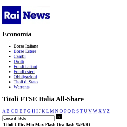
Economia
Borsa Italiana
Borse Estere
Cambi
Diritti
Fondi italiani
Fondi esteri
Obbligazioni
Titoli di Stato
Warrants
Titoli FTSE Italia All-Share
A
B
C
D
E
F
G
H
I
J
K
L
M
N
O
P
Q
R
S
T
U
V
W
X
Y
Z
Titoli
Uffic.
Min
Max
Flash
Ora flash
%Fl/Ri