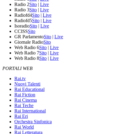
Radio 2
Sito
|
Live
Radio 3
Sito
|
Live
Radiofd4
Sito
|
Live
Radiofd5
Sito
|
Live
Isoradio
Sito
|
Live
CCISS
Sito
GR Parlamento
Sito
|
Live
Giornale Radio
Sito
Web Radio 6
Sito
|
Live
Web Radio 7
Sito
|
Live
Web Radio 8
Sito
|
Live
PORTALI WEB
Rai.tv
Nuovi Talenti
Rai Educational
Rai Fiction
Rai Cinema
Rai Teche
Rai International
Rai Eri
Orchestra Sinfonica
Rai World
Rai Letteratura