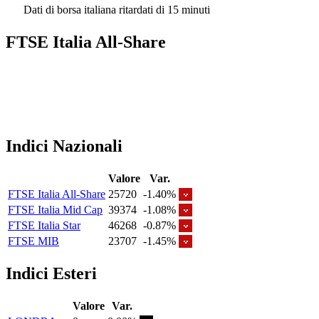
Dati di borsa italiana ritardati di 15 minuti
FTSE Italia All-Share
Indici Nazionali
Valore
Var.
FTSE Italia All-Share
25720
-1.40%
FTSE Italia Mid Cap
39374
-1.08%
FTSE Italia Star
46268
-0.87%
FTSE MIB
23707
-1.45%
Indici Esteri
Valore
Var.