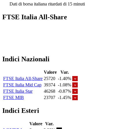
Dati di borsa italiana ritardati di 15 minuti
FTSE Italia All-Share
Indici Nazionali
Valore
Var.
FTSE Italia All-Share
25720
-1.40%
FTSE Italia Mid Cap
39374
-1.08%
FTSE Italia Star
46268
-0.87%
FTSE MIB
23707
-1.45%
Indici Esteri
Valore
Var.