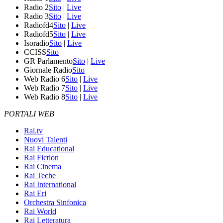
Radio 2
Sito
|
Live
Radio 3
Sito
|
Live
Radiofd4
Sito
|
Live
Radiofd5
Sito
|
Live
Isoradio
Sito
|
Live
CCISS
Sito
GR Parlamento
Sito
|
Live
Giornale Radio
Sito
Web Radio 6
Sito
|
Live
Web Radio 7
Sito
|
Live
Web Radio 8
Sito
|
Live
PORTALI WEB
Rai.tv
Nuovi Talenti
Rai Educational
Rai Fiction
Rai Cinema
Rai Teche
Rai International
Rai Eri
Orchestra Sinfonica
Rai World
Rai Letteratura