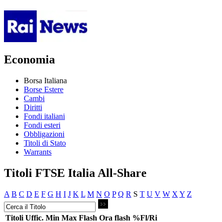
Economia
Borsa Italiana
Borse Estere
Cambi
Diritti
Fondi italiani
Fondi esteri
Obbligazioni
Titoli di Stato
Warrants
Titoli FTSE Italia All-Share
A
B
C
D
E
F
G
H
I
J
K
L
M
N
O
P
Q
R
S
T
U
V
W
X
Y
Z
Titoli
Uffic.
Min
Max
Flash
Ora flash
%Fl/Ri