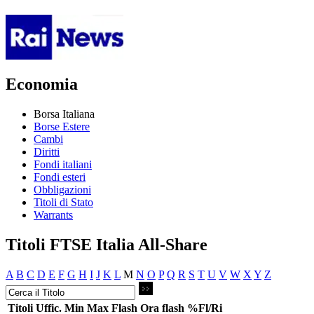
Economia
Borsa Italiana
Borse Estere
Cambi
Diritti
Fondi italiani
Fondi esteri
Obbligazioni
Titoli di Stato
Warrants
Titoli FTSE Italia All-Share
A
B
C
D
E
F
G
H
I
J
K
L
M
N
O
P
Q
R
S
T
U
V
W
X
Y
Z
Titoli
Uffic.
Min
Max
Flash
Ora flash
%Fl/Ri