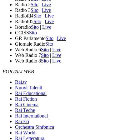
Radio 2
Sito
|
Live
Radio 3
Sito
|
Live
Radiofd4
Sito
|
Live
Radiofd5
Sito
|
Live
Isoradio
Sito
|
Live
CCISS
Sito
GR Parlamento
Sito
|
Live
Giornale Radio
Sito
Web Radio 6
Sito
|
Live
Web Radio 7
Sito
|
Live
Web Radio 8
Sito
|
Live
PORTALI WEB
Rai.tv
Nuovi Talenti
Rai Educational
Rai Fiction
Rai Cinema
Rai Teche
Rai International
Rai Eri
Orchestra Sinfonica
Rai World
Rai Letteratura