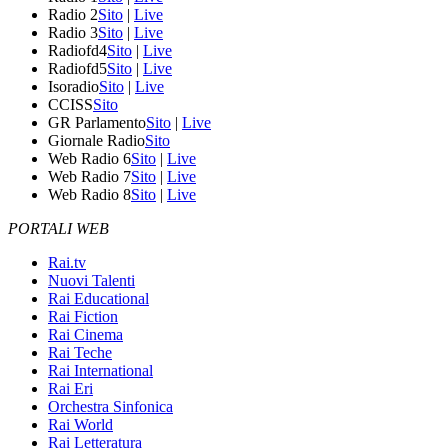
Radio 2
Sito
|
Live
Radio 3
Sito
|
Live
Radiofd4
Sito
|
Live
Radiofd5
Sito
|
Live
Isoradio
Sito
|
Live
CCISS
Sito
GR Parlamento
Sito
|
Live
Giornale Radio
Sito
Web Radio 6
Sito
|
Live
Web Radio 7
Sito
|
Live
Web Radio 8
Sito
|
Live
PORTALI WEB
Rai.tv
Nuovi Talenti
Rai Educational
Rai Fiction
Rai Cinema
Rai Teche
Rai International
Rai Eri
Orchestra Sinfonica
Rai World
Rai Letteratura