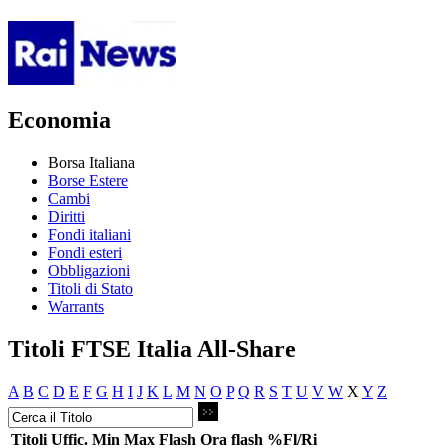
Economia
Borsa Italiana
Borse Estere
Cambi
Diritti
Fondi italiani
Fondi esteri
Obbligazioni
Titoli di Stato
Warrants
Titoli FTSE Italia All-Share
A
B
C
D
E
F
G
H
I
J
K
L
M
N
O
P
Q
R
S
T
U
V
W
X
Y
Z
Titoli
Uffic.
Min
Max
Flash
Ora flash
%Fl/Ri