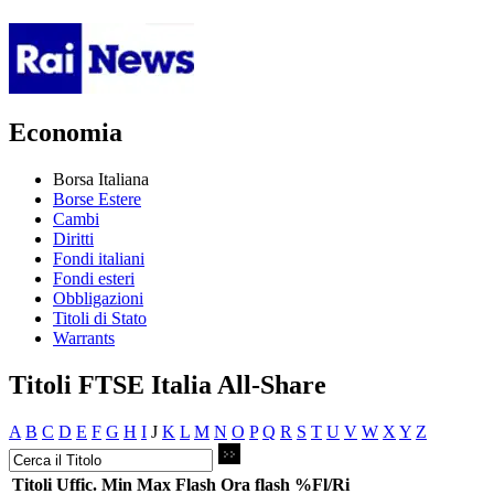
Economia
Borsa Italiana
Borse Estere
Cambi
Diritti
Fondi italiani
Fondi esteri
Obbligazioni
Titoli di Stato
Warrants
Titoli FTSE Italia All-Share
A
B
C
D
E
F
G
H
I
J
K
L
M
N
O
P
Q
R
S
T
U
V
W
X
Y
Z
Titoli
Uffic.
Min
Max
Flash
Ora flash
%Fl/Ri