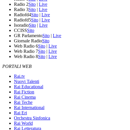
Radio 2
Sito
|
Live
Radio 3
Sito
|
Live
Radiofd4
Sito
|
Live
Radiofd5
Sito
|
Live
Isoradio
Sito
|
Live
CCISS
Sito
GR Parlamento
Sito
|
Live
Giornale Radio
Sito
Web Radio 6
Sito
|
Live
Web Radio 7
Sito
|
Live
Web Radio 8
Sito
|
Live
PORTALI WEB
Rai.tv
Nuovi Talenti
Rai Educational
Rai Fiction
Rai Cinema
Rai Teche
Rai International
Rai Eri
Orchestra Sinfonica
Rai World
Rai Letteratura