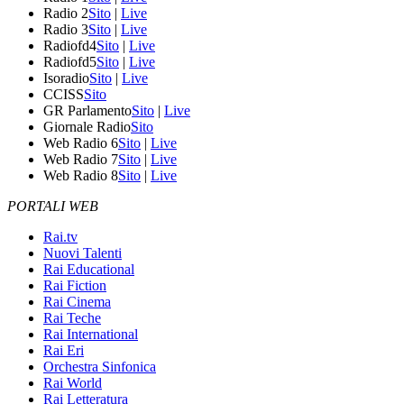
Radio 2
Sito
|
Live
Radio 3
Sito
|
Live
Radiofd4
Sito
|
Live
Radiofd5
Sito
|
Live
Isoradio
Sito
|
Live
CCISS
Sito
GR Parlamento
Sito
|
Live
Giornale Radio
Sito
Web Radio 6
Sito
|
Live
Web Radio 7
Sito
|
Live
Web Radio 8
Sito
|
Live
PORTALI WEB
Rai.tv
Nuovi Talenti
Rai Educational
Rai Fiction
Rai Cinema
Rai Teche
Rai International
Rai Eri
Orchestra Sinfonica
Rai World
Rai Letteratura