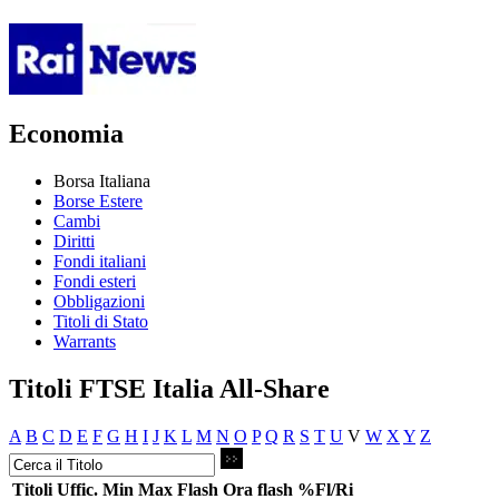
Economia
Borsa Italiana
Borse Estere
Cambi
Diritti
Fondi italiani
Fondi esteri
Obbligazioni
Titoli di Stato
Warrants
Titoli FTSE Italia All-Share
A
B
C
D
E
F
G
H
I
J
K
L
M
N
O
P
Q
R
S
T
U
V
W
X
Y
Z
Titoli
Uffic.
Min
Max
Flash
Ora flash
%Fl/Ri