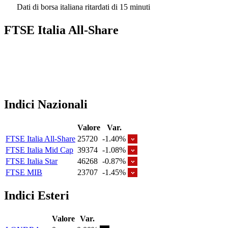
Dati di borsa italiana ritardati di 15 minuti
FTSE Italia All-Share
Indici Nazionali
Valore
Var.
FTSE Italia All-Share
25720
-1.40%
FTSE Italia Mid Cap
39374
-1.08%
FTSE Italia Star
46268
-0.87%
FTSE MIB
23707
-1.45%
Indici Esteri
Valore
Var.