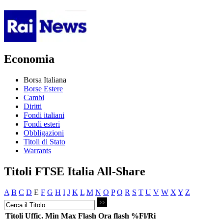
Economia
Borsa Italiana
Borse Estere
Cambi
Diritti
Fondi italiani
Fondi esteri
Obbligazioni
Titoli di Stato
Warrants
Titoli FTSE Italia All-Share
A
B
C
D
E
F
G
H
I
J
K
L
M
N
O
P
Q
R
S
T
U
V
W
X
Y
Z
Titoli
Uffic.
Min
Max
Flash
Ora flash
%Fl/Ri