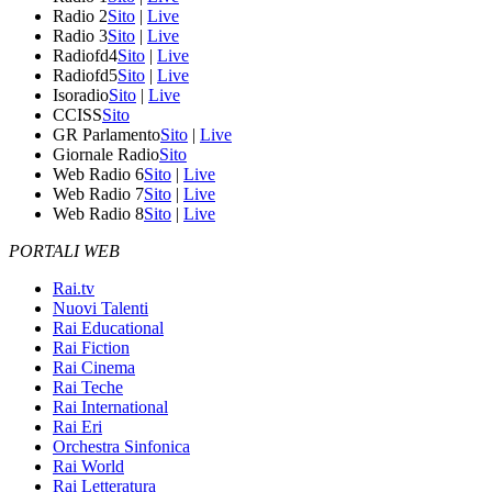
Radio 2
Sito
|
Live
Radio 3
Sito
|
Live
Radiofd4
Sito
|
Live
Radiofd5
Sito
|
Live
Isoradio
Sito
|
Live
CCISS
Sito
GR Parlamento
Sito
|
Live
Giornale Radio
Sito
Web Radio 6
Sito
|
Live
Web Radio 7
Sito
|
Live
Web Radio 8
Sito
|
Live
PORTALI WEB
Rai.tv
Nuovi Talenti
Rai Educational
Rai Fiction
Rai Cinema
Rai Teche
Rai International
Rai Eri
Orchestra Sinfonica
Rai World
Rai Letteratura