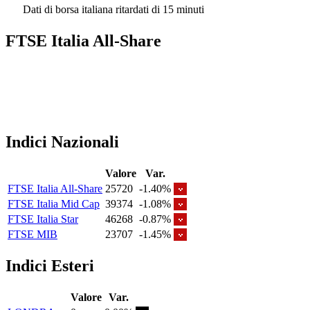
Dati di borsa italiana ritardati di 15 minuti
FTSE Italia All-Share
Indici Nazionali
Valore
Var.
FTSE Italia All-Share
25720
-1.40%
FTSE Italia Mid Cap
39374
-1.08%
FTSE Italia Star
46268
-0.87%
FTSE MIB
23707
-1.45%
Indici Esteri
Valore
Var.