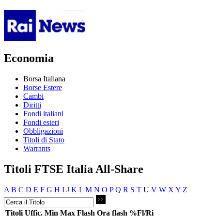
Economia
Borsa Italiana
Borse Estere
Cambi
Diritti
Fondi italiani
Fondi esteri
Obbligazioni
Titoli di Stato
Warrants
Titoli FTSE Italia All-Share
A
B
C
D
E
F
G
H
I
J
K
L
M
N
O
P
Q
R
S
T
U
V
W
X
Y
Z
Titoli
Uffic.
Min
Max
Flash
Ora flash
%Fl/Ri