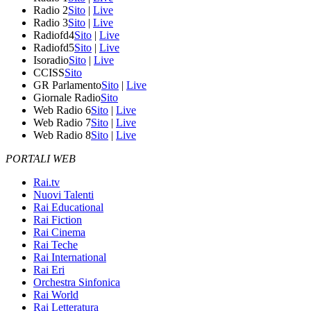
Radio 2
Sito
|
Live
Radio 3
Sito
|
Live
Radiofd4
Sito
|
Live
Radiofd5
Sito
|
Live
Isoradio
Sito
|
Live
CCISS
Sito
GR Parlamento
Sito
|
Live
Giornale Radio
Sito
Web Radio 6
Sito
|
Live
Web Radio 7
Sito
|
Live
Web Radio 8
Sito
|
Live
PORTALI WEB
Rai.tv
Nuovi Talenti
Rai Educational
Rai Fiction
Rai Cinema
Rai Teche
Rai International
Rai Eri
Orchestra Sinfonica
Rai World
Rai Letteratura