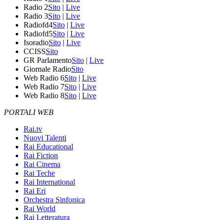
Radio 2
Sito
|
Live
Radio 3
Sito
|
Live
Radiofd4
Sito
|
Live
Radiofd5
Sito
|
Live
Isoradio
Sito
|
Live
CCISS
Sito
GR Parlamento
Sito
|
Live
Giornale Radio
Sito
Web Radio 6
Sito
|
Live
Web Radio 7
Sito
|
Live
Web Radio 8
Sito
|
Live
PORTALI WEB
Rai.tv
Nuovi Talenti
Rai Educational
Rai Fiction
Rai Cinema
Rai Teche
Rai International
Rai Eri
Orchestra Sinfonica
Rai World
Rai Letteratura