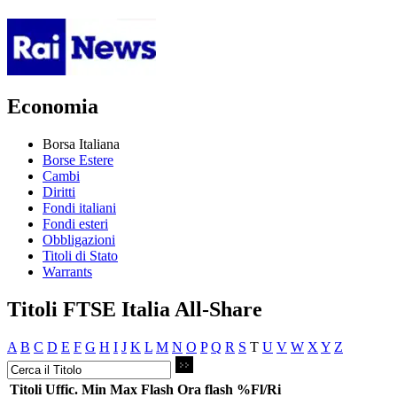
Economia
Borsa Italiana
Borse Estere
Cambi
Diritti
Fondi italiani
Fondi esteri
Obbligazioni
Titoli di Stato
Warrants
Titoli FTSE Italia All-Share
A
B
C
D
E
F
G
H
I
J
K
L
M
N
O
P
Q
R
S
T
U
V
W
X
Y
Z
Titoli
Uffic.
Min
Max
Flash
Ora flash
%Fl/Ri