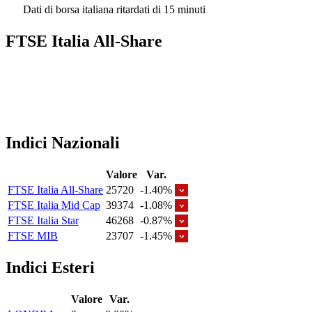
Dati di borsa italiana ritardati di 15 minuti
FTSE Italia All-Share
Indici Nazionali
Valore
Var.
FTSE Italia All-Share
25720
-1.40%
FTSE Italia Mid Cap
39374
-1.08%
FTSE Italia Star
46268
-0.87%
FTSE MIB
23707
-1.45%
Indici Esteri
Valore
Var.