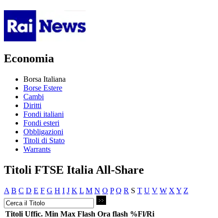
Economia
Borsa Italiana
Borse Estere
Cambi
Diritti
Fondi italiani
Fondi esteri
Obbligazioni
Titoli di Stato
Warrants
Titoli FTSE Italia All-Share
A
B
C
D
E
F
G
H
I
J
K
L
M
N
O
P
Q
R
S
T
U
V
W
X
Y
Z
Titoli
Uffic.
Min
Max
Flash
Ora flash
%Fl/Ri