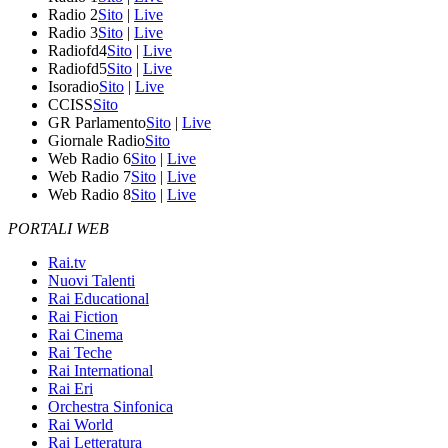
Radio 2
Sito
|
Live
Radio 3
Sito
|
Live
Radiofd4
Sito
|
Live
Radiofd5
Sito
|
Live
Isoradio
Sito
|
Live
CCISS
Sito
GR Parlamento
Sito
|
Live
Giornale Radio
Sito
Web Radio 6
Sito
|
Live
Web Radio 7
Sito
|
Live
Web Radio 8
Sito
|
Live
PORTALI WEB
Rai.tv
Nuovi Talenti
Rai Educational
Rai Fiction
Rai Cinema
Rai Teche
Rai International
Rai Eri
Orchestra Sinfonica
Rai World
Rai Letteratura