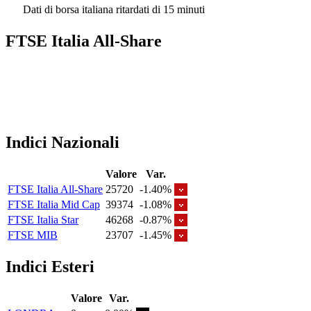
Dati di borsa italiana ritardati di 15 minuti
FTSE Italia All-Share
Indici Nazionali
Valore
Var.
FTSE Italia All-Share
25720
-1.40%
FTSE Italia Mid Cap
39374
-1.08%
FTSE Italia Star
46268
-0.87%
FTSE MIB
23707
-1.45%
Indici Esteri
Valore
Var.