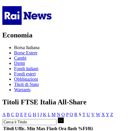
Economia
Borsa Italiana
Borse Estere
Cambi
Diritti
Fondi italiani
Fondi esteri
Obbligazioni
Titoli di Stato
Warrants
Titoli FTSE Italia All-Share
A
B
C
D
E
F
G
H
I
J
K
L
M
N
O
P
Q
R
S
T
U
V
W
X
Y
Z
Titoli
Uffic.
Min
Max
Flash
Ora flash
%Fl/Ri