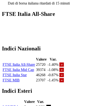
Dati di borsa italiana ritardati di 15 minuti
FTSE Italia All-Share
Indici Nazionali
Valore
Var.
FTSE Italia All-Share
25720
-1.40%
FTSE Italia Mid Cap
39374
-1.08%
FTSE Italia Star
46268
-0.87%
FTSE MIB
23707
-1.45%
Indici Esteri
Valore
Var.