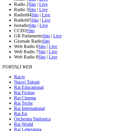
Radio 2
Sito
|
Live
Radio 3
Sito
|
Live
Radiofd4
Sito
|
Live
Radiofd5
Sito
|
Live
Isoradio
Sito
|
Live
CCISS
Sito
GR Parlamento
Sito
|
Live
Giornale Radio
Sito
Web Radio 6
Sito
|
Live
Web Radio 7
Sito
|
Live
Web Radio 8
Sito
|
Live
PORTALI WEB
Rai.tv
Nuovi Talenti
Rai Educational
Rai Fiction
Rai Cinema
Rai Teche
Rai International
Rai Eri
Orchestra Sinfonica
Rai World
Rai Letteratura