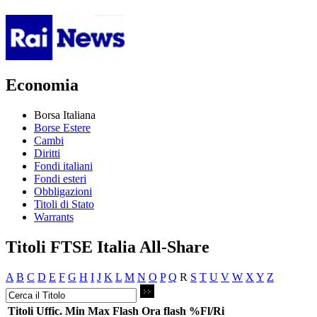
Economia
Borsa Italiana
Borse Estere
Cambi
Diritti
Fondi italiani
Fondi esteri
Obbligazioni
Titoli di Stato
Warrants
Titoli FTSE Italia All-Share
A
B
C
D
E
F
G
H
I
J
K
L
M
N
O
P
Q
R
S
T
U
V
W
X
Y
Z
Titoli
Uffic.
Min
Max
Flash
Ora flash
%Fl/Ri