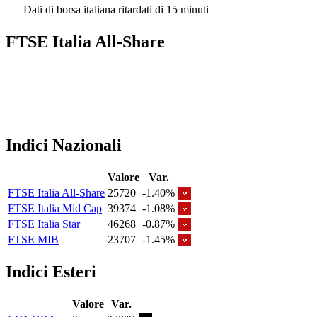
Dati di borsa italiana ritardati di 15 minuti
FTSE Italia All-Share
Indici Nazionali
Valore
Var.
FTSE Italia All-Share
25720
-1.40%
FTSE Italia Mid Cap
39374
-1.08%
FTSE Italia Star
46268
-0.87%
FTSE MIB
23707
-1.45%
Indici Esteri
Valore
Var.