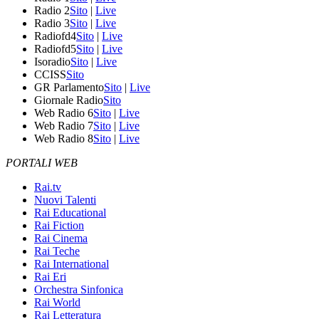
Radio 2
Sito
|
Live
Radio 3
Sito
|
Live
Radiofd4
Sito
|
Live
Radiofd5
Sito
|
Live
Isoradio
Sito
|
Live
CCISS
Sito
GR Parlamento
Sito
|
Live
Giornale Radio
Sito
Web Radio 6
Sito
|
Live
Web Radio 7
Sito
|
Live
Web Radio 8
Sito
|
Live
PORTALI WEB
Rai.tv
Nuovi Talenti
Rai Educational
Rai Fiction
Rai Cinema
Rai Teche
Rai International
Rai Eri
Orchestra Sinfonica
Rai World
Rai Letteratura