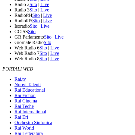
Radio 2
Sito
|
Live
Radio 3
Sito
|
Live
Radiofd4
Sito
|
Live
Radiofd5
Sito
|
Live
Isoradio
Sito
|
Live
CCISS
Sito
GR Parlamento
Sito
|
Live
Giornale Radio
Sito
Web Radio 6
Sito
|
Live
Web Radio 7
Sito
|
Live
Web Radio 8
Sito
|
Live
PORTALI WEB
Rai.tv
Nuovi Talenti
Rai Educational
Rai Fiction
Rai Cinema
Rai Teche
Rai International
Rai Eri
Orchestra Sinfonica
Rai World
Rai Letteratura