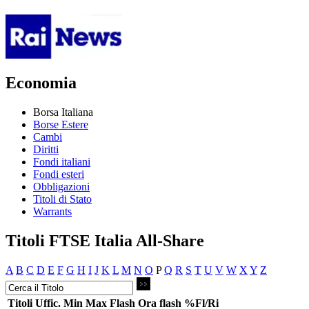
Economia
Borsa Italiana
Borse Estere
Cambi
Diritti
Fondi italiani
Fondi esteri
Obbligazioni
Titoli di Stato
Warrants
Titoli FTSE Italia All-Share
A
B
C
D
E
F
G
H
I
J
K
L
M
N
O
P
Q
R
S
T
U
V
W
X
Y
Z
Titoli
Uffic.
Min
Max
Flash
Ora flash
%Fl/Ri