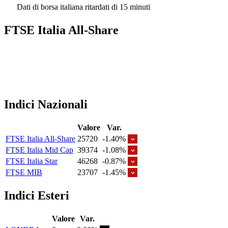
Dati di borsa italiana ritardati di 15 minuti
FTSE Italia All-Share
Indici Nazionali
Valore
Var.
FTSE Italia All-Share
25720
-1.40%
FTSE Italia Mid Cap
39374
-1.08%
FTSE Italia Star
46268
-0.87%
FTSE MIB
23707
-1.45%
Indici Esteri
Valore
Var.