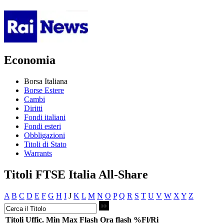
Economia
Borsa Italiana
Borse Estere
Cambi
Diritti
Fondi italiani
Fondi esteri
Obbligazioni
Titoli di Stato
Warrants
Titoli FTSE Italia All-Share
A
B
C
D
E
F
G
H
I
J
K
L
M
N
O
P
Q
R
S
T
U
V
W
X
Y
Z
Titoli
Uffic.
Min
Max
Flash
Ora flash
%Fl/Ri