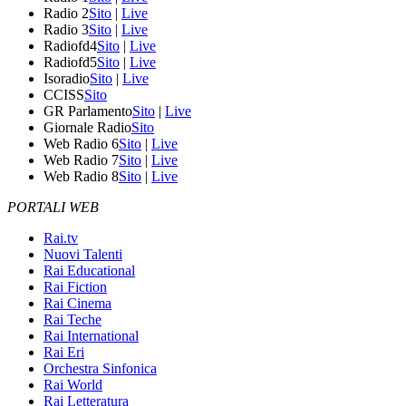
Radio 2
Sito
|
Live
Radio 3
Sito
|
Live
Radiofd4
Sito
|
Live
Radiofd5
Sito
|
Live
Isoradio
Sito
|
Live
CCISS
Sito
GR Parlamento
Sito
|
Live
Giornale Radio
Sito
Web Radio 6
Sito
|
Live
Web Radio 7
Sito
|
Live
Web Radio 8
Sito
|
Live
PORTALI WEB
Rai.tv
Nuovi Talenti
Rai Educational
Rai Fiction
Rai Cinema
Rai Teche
Rai International
Rai Eri
Orchestra Sinfonica
Rai World
Rai Letteratura