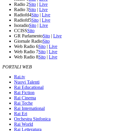
Radio 2
Sito
|
Live
Radio 3
Sito
|
Live
Radiofd4
Sito
|
Live
Radiofd5
Sito
|
Live
Isoradio
Sito
|
Live
CCISS
Sito
GR Parlamento
Sito
|
Live
Giornale Radio
Sito
Web Radio 6
Sito
|
Live
Web Radio 7
Sito
|
Live
Web Radio 8
Sito
|
Live
PORTALI WEB
Rai.tv
Nuovi Talenti
Rai Educational
Rai Fiction
Rai Cinema
Rai Teche
Rai International
Rai Eri
Orchestra Sinfonica
Rai World
Rai Letteratura