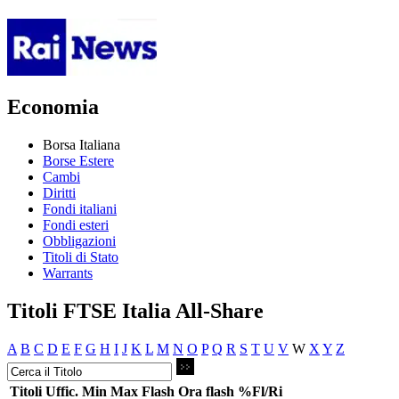
Economia
Borsa Italiana
Borse Estere
Cambi
Diritti
Fondi italiani
Fondi esteri
Obbligazioni
Titoli di Stato
Warrants
Titoli FTSE Italia All-Share
A
B
C
D
E
F
G
H
I
J
K
L
M
N
O
P
Q
R
S
T
U
V
W
X
Y
Z
Titoli
Uffic.
Min
Max
Flash
Ora flash
%Fl/Ri