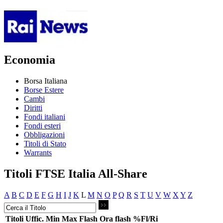
Economia
Borsa Italiana
Borse Estere
Cambi
Diritti
Fondi italiani
Fondi esteri
Obbligazioni
Titoli di Stato
Warrants
Titoli FTSE Italia All-Share
A
B
C
D
E
F
G
H
I
J
K
L
M
N
O
P
Q
R
S
T
U
V
W
X
Y
Z
Titoli
Uffic.
Min
Max
Flash
Ora flash
%Fl/Ri