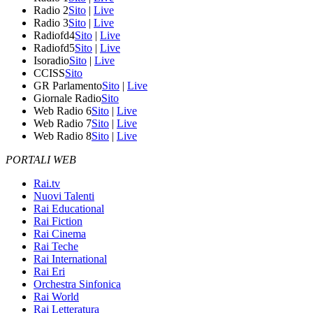
Radio 2
Sito
|
Live
Radio 3
Sito
|
Live
Radiofd4
Sito
|
Live
Radiofd5
Sito
|
Live
Isoradio
Sito
|
Live
CCISS
Sito
GR Parlamento
Sito
|
Live
Giornale Radio
Sito
Web Radio 6
Sito
|
Live
Web Radio 7
Sito
|
Live
Web Radio 8
Sito
|
Live
PORTALI WEB
Rai.tv
Nuovi Talenti
Rai Educational
Rai Fiction
Rai Cinema
Rai Teche
Rai International
Rai Eri
Orchestra Sinfonica
Rai World
Rai Letteratura