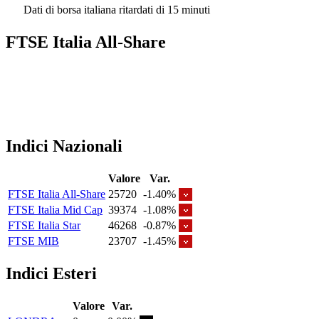
Dati di borsa italiana ritardati di 15 minuti
FTSE Italia All-Share
Indici Nazionali
Valore
Var.
FTSE Italia All-Share
25720
-1.40%
FTSE Italia Mid Cap
39374
-1.08%
FTSE Italia Star
46268
-0.87%
FTSE MIB
23707
-1.45%
Indici Esteri
Valore
Var.