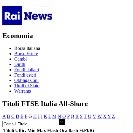
Economia
Borsa Italiana
Borse Estere
Cambi
Diritti
Fondi italiani
Fondi esteri
Obbligazioni
Titoli di Stato
Warrants
Titoli FTSE Italia All-Share
A
B
C
D
E
F
G
H
I
J
K
L
M
N
O
P
Q
R
S
T
U
V
W
X
Y
Z
Titoli
Uffic.
Min
Max
Flash
Ora flash
%Fl/Ri