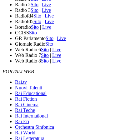
Radio 2
Sito
|
Live
Radio 3
Sito
|
Live
Radiofd4
Sito
|
Live
Radiofd5
Sito
|
Live
Isoradio
Sito
|
Live
CCISS
Sito
GR Parlamento
Sito
|
Live
Giornale Radio
Sito
Web Radio 6
Sito
|
Live
Web Radio 7
Sito
|
Live
Web Radio 8
Sito
|
Live
PORTALI WEB
Rai.tv
Nuovi Talenti
Rai Educational
Rai Fiction
Rai Cinema
Rai Teche
Rai International
Rai Eri
Orchestra Sinfonica
Rai World
Rai Letteratura