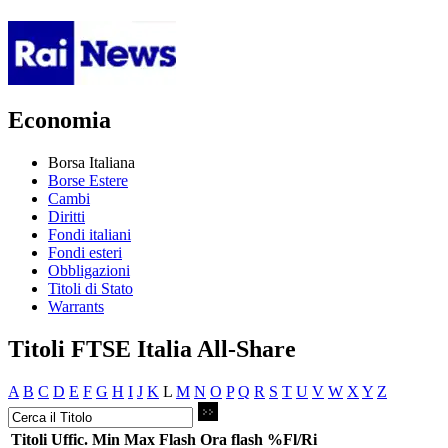
Economia
Borsa Italiana
Borse Estere
Cambi
Diritti
Fondi italiani
Fondi esteri
Obbligazioni
Titoli di Stato
Warrants
Titoli FTSE Italia All-Share
A
B
C
D
E
F
G
H
I
J
K
L
M
N
O
P
Q
R
S
T
U
V
W
X
Y
Z
Titoli
Uffic.
Min
Max
Flash
Ora flash
%Fl/Ri