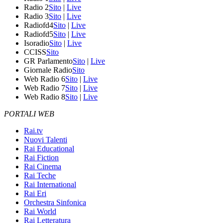
Radio 2
Sito
|
Live
Radio 3
Sito
|
Live
Radiofd4
Sito
|
Live
Radiofd5
Sito
|
Live
Isoradio
Sito
|
Live
CCISS
Sito
GR Parlamento
Sito
|
Live
Giornale Radio
Sito
Web Radio 6
Sito
|
Live
Web Radio 7
Sito
|
Live
Web Radio 8
Sito
|
Live
PORTALI WEB
Rai.tv
Nuovi Talenti
Rai Educational
Rai Fiction
Rai Cinema
Rai Teche
Rai International
Rai Eri
Orchestra Sinfonica
Rai World
Rai Letteratura