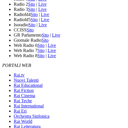
Radio 2
Sito
|
Live
Radio 3
Sito
|
Live
Radiofd4
Sito
|
Live
Radiofd5
Sito
|
Live
Isoradio
Sito
|
Live
CCISS
Sito
GR Parlamento
Sito
|
Live
Giornale Radio
Sito
Web Radio 6
Sito
|
Live
Web Radio 7
Sito
|
Live
Web Radio 8
Sito
|
Live
PORTALI WEB
Rai.tv
Nuovi Talenti
Rai Educational
Rai Fiction
Rai Cinema
Rai Teche
Rai International
Rai Eri
Orchestra Sinfonica
Rai World
Rai Letteratura