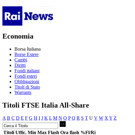
Economia
Borsa Italiana
Borse Estere
Cambi
Diritti
Fondi italiani
Fondi esteri
Obbligazioni
Titoli di Stato
Warrants
Titoli FTSE Italia All-Share
A
B
C
D
E
F
G
H
I
J
K
L
M
N
O
P
Q
R
S
T
U
V
W
X
Y
Z
Titoli
Uffic.
Min
Max
Flash
Ora flash
%Fl/Ri