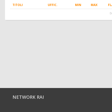
TITOLI
UFFIC.
MIN
MAX
FL
Da
NETWORK RAI