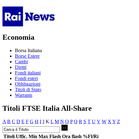
Economia
Borsa Italiana
Borse Estere
Cambi
Diritti
Fondi italiani
Fondi esteri
Obbligazioni
Titoli di Stato
Warrants
Titoli FTSE Italia All-Share
A
B
C
D
E
F
G
H
I
J
K
L
M
N
O
P
Q
R
S
T
U
V
W
X
Y
Z
Titoli
Uffic.
Min
Max
Flash
Ora flash
%Fl/Ri