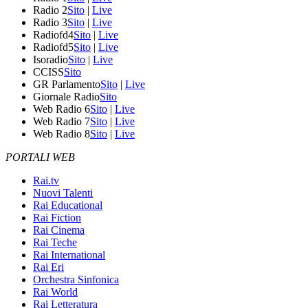
Radio 2
Sito
|
Live
Radio 3
Sito
|
Live
Radiofd4
Sito
|
Live
Radiofd5
Sito
|
Live
Isoradio
Sito
|
Live
CCISS
Sito
GR Parlamento
Sito
|
Live
Giornale Radio
Sito
Web Radio 6
Sito
|
Live
Web Radio 7
Sito
|
Live
Web Radio 8
Sito
|
Live
PORTALI WEB
Rai.tv
Nuovi Talenti
Rai Educational
Rai Fiction
Rai Cinema
Rai Teche
Rai International
Rai Eri
Orchestra Sinfonica
Rai World
Rai Letteratura