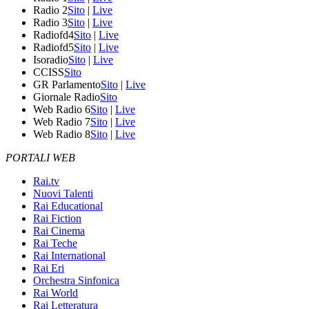
Radio 2
Sito
|
Live
Radio 3
Sito
|
Live
Radiofd4
Sito
|
Live
Radiofd5
Sito
|
Live
Isoradio
Sito
|
Live
CCISS
Sito
GR Parlamento
Sito
|
Live
Giornale Radio
Sito
Web Radio 6
Sito
|
Live
Web Radio 7
Sito
|
Live
Web Radio 8
Sito
|
Live
PORTALI WEB
Rai.tv
Nuovi Talenti
Rai Educational
Rai Fiction
Rai Cinema
Rai Teche
Rai International
Rai Eri
Orchestra Sinfonica
Rai World
Rai Letteratura