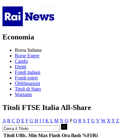
Economia
Borsa Italiana
Borse Estere
Cambi
Diritti
Fondi italiani
Fondi esteri
Obbligazioni
Titoli di Stato
Warrants
Titoli FTSE Italia All-Share
A
B
C
D
E
F
G
H
I
J
K
L
M
N
O
P
Q
R
S
T
U
V
W
X
Y
Z
Titoli
Uffic.
Min
Max
Flash
Ora flash
%Fl/Ri