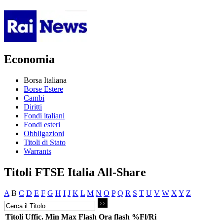
Economia
Borsa Italiana
Borse Estere
Cambi
Diritti
Fondi italiani
Fondi esteri
Obbligazioni
Titoli di Stato
Warrants
Titoli FTSE Italia All-Share
A
B
C
D
E
F
G
H
I
J
K
L
M
N
O
P
Q
R
S
T
U
V
W
X
Y
Z
Titoli
Uffic.
Min
Max
Flash
Ora flash
%Fl/Ri