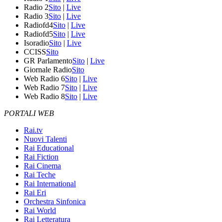
Radio 2
Sito
|
Live
Radio 3
Sito
|
Live
Radiofd4
Sito
|
Live
Radiofd5
Sito
|
Live
Isoradio
Sito
|
Live
CCISS
Sito
GR Parlamento
Sito
|
Live
Giornale Radio
Sito
Web Radio 6
Sito
|
Live
Web Radio 7
Sito
|
Live
Web Radio 8
Sito
|
Live
PORTALI WEB
Rai.tv
Nuovi Talenti
Rai Educational
Rai Fiction
Rai Cinema
Rai Teche
Rai International
Rai Eri
Orchestra Sinfonica
Rai World
Rai Letteratura