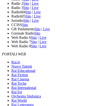
Radio 2
Sito
|
Live
Radio 3
Sito
|
Live
Radiofd4
Sito
|
Live
Radiofd5
Sito
|
Live
Isoradio
Sito
|
Live
CCISS
Sito
GR Parlamento
Sito
|
Live
Giornale Radio
Sito
Web Radio 6
Sito
|
Live
Web Radio 7
Sito
|
Live
Web Radio 8
Sito
|
Live
PORTALI WEB
Rai.tv
Nuovi Talenti
Rai Educational
Rai Fiction
Rai Cinema
Rai Teche
Rai International
Rai Eri
Orchestra Sinfonica
Rai World
Rai Letteratura