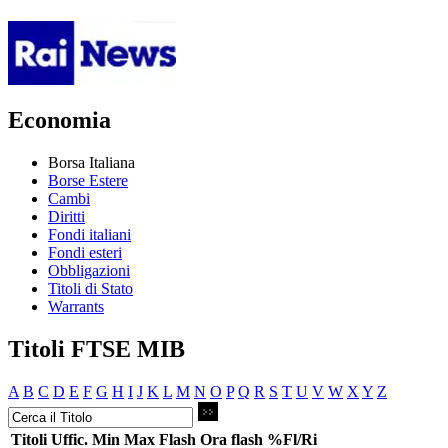
Economia
Borsa Italiana
Borse Estere
Cambi
Diritti
Fondi italiani
Fondi esteri
Obbligazioni
Titoli di Stato
Warrants
Titoli FTSE MIB
A
B
C
D
E
F
G
H
I
J
K
L
M
N
O
P
Q
R
S
T
U
V
W
X
Y
Z
Titoli
Uffic.
Min
Max
Flash
Ora flash
%Fl/Ri