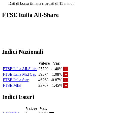
Dati di borsa italiana ritardati di 15 minuti
FTSE Italia All-Share
Indici Nazionali
Valore
Var.
FTSE Italia All-Share
25720
-1.40%
FTSE Italia Mid Cap
39374
-1.08%
FTSE Italia Star
46268
-0.87%
FTSE MIB
23707
-1.45%
Indici Esteri
Valore
Var.