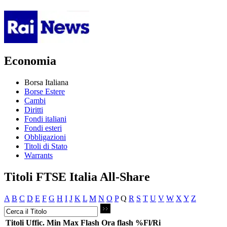
Economia
Borsa Italiana
Borse Estere
Cambi
Diritti
Fondi italiani
Fondi esteri
Obbligazioni
Titoli di Stato
Warrants
Titoli FTSE Italia All-Share
A
B
C
D
E
F
G
H
I
J
K
L
M
N
O
P
Q
R
S
T
U
V
W
X
Y
Z
Titoli
Uffic.
Min
Max
Flash
Ora flash
%Fl/Ri