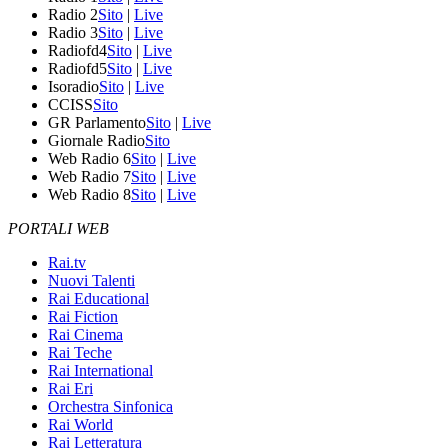
Radio 2
Sito
|
Live
Radio 3
Sito
|
Live
Radiofd4
Sito
|
Live
Radiofd5
Sito
|
Live
Isoradio
Sito
|
Live
CCISS
Sito
GR Parlamento
Sito
|
Live
Giornale Radio
Sito
Web Radio 6
Sito
|
Live
Web Radio 7
Sito
|
Live
Web Radio 8
Sito
|
Live
PORTALI WEB
Rai.tv
Nuovi Talenti
Rai Educational
Rai Fiction
Rai Cinema
Rai Teche
Rai International
Rai Eri
Orchestra Sinfonica
Rai World
Rai Letteratura