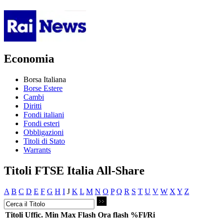
Economia
Borsa Italiana
Borse Estere
Cambi
Diritti
Fondi italiani
Fondi esteri
Obbligazioni
Titoli di Stato
Warrants
Titoli FTSE Italia All-Share
A
B
C
D
E
F
G
H
I
J
K
L
M
N
O
P
Q
R
S
T
U
V
W
X
Y
Z
Titoli
Uffic.
Min
Max
Flash
Ora flash
%Fl/Ri