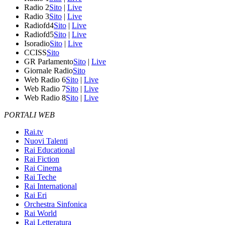
Radio 2
Sito
|
Live
Radio 3
Sito
|
Live
Radiofd4
Sito
|
Live
Radiofd5
Sito
|
Live
Isoradio
Sito
|
Live
CCISS
Sito
GR Parlamento
Sito
|
Live
Giornale Radio
Sito
Web Radio 6
Sito
|
Live
Web Radio 7
Sito
|
Live
Web Radio 8
Sito
|
Live
PORTALI WEB
Rai.tv
Nuovi Talenti
Rai Educational
Rai Fiction
Rai Cinema
Rai Teche
Rai International
Rai Eri
Orchestra Sinfonica
Rai World
Rai Letteratura