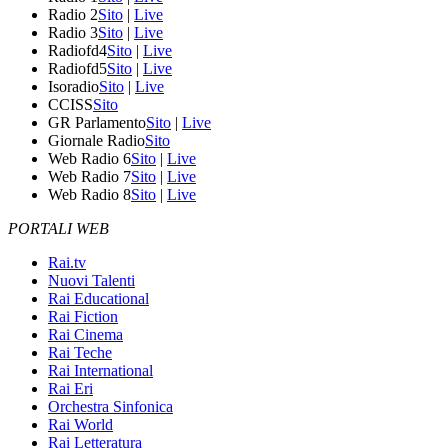
Radio 2
Sito
|
Live
Radio 3
Sito
|
Live
Radiofd4
Sito
|
Live
Radiofd5
Sito
|
Live
Isoradio
Sito
|
Live
CCISS
Sito
GR Parlamento
Sito
|
Live
Giornale Radio
Sito
Web Radio 6
Sito
|
Live
Web Radio 7
Sito
|
Live
Web Radio 8
Sito
|
Live
PORTALI WEB
Rai.tv
Nuovi Talenti
Rai Educational
Rai Fiction
Rai Cinema
Rai Teche
Rai International
Rai Eri
Orchestra Sinfonica
Rai World
Rai Letteratura