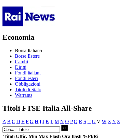
Economia
Borsa Italiana
Borse Estere
Cambi
Diritti
Fondi italiani
Fondi esteri
Obbligazioni
Titoli di Stato
Warrants
Titoli FTSE Italia All-Share
A
B
C
D
E
F
G
H
I
J
K
L
M
N
O
P
Q
R
S
T
U
V
W
X
Y
Z
Titoli
Uffic.
Min
Max
Flash
Ora flash
%Fl/Ri