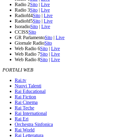
Radio 2
Sito
|
Live
Radio 3
Sito
|
Live
Radiofd4
Sito
|
Live
Radiofd5
Sito
|
Live
Isoradio
Sito
|
Live
CCISS
Sito
GR Parlamento
Sito
|
Live
Giornale Radio
Sito
Web Radio 6
Sito
|
Live
Web Radio 7
Sito
|
Live
Web Radio 8
Sito
|
Live
PORTALI WEB
Rai.tv
Nuovi Talenti
Rai Educational
Rai Fiction
Rai Cinema
Rai Teche
Rai International
Rai Eri
Orchestra Sinfonica
Rai World
Rai Letteratura