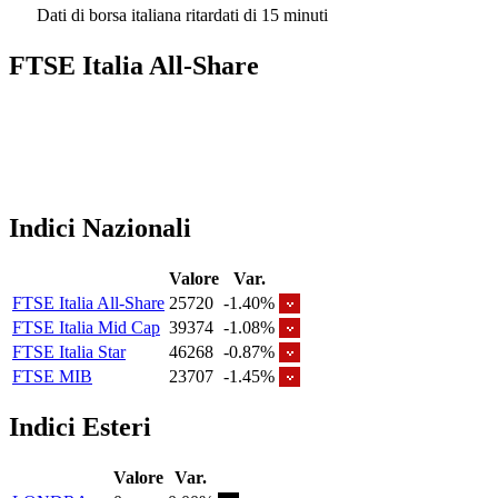
Dati di borsa italiana ritardati di 15 minuti
FTSE Italia All-Share
Indici Nazionali
Valore
Var.
FTSE Italia All-Share
25720
-1.40%
FTSE Italia Mid Cap
39374
-1.08%
FTSE Italia Star
46268
-0.87%
FTSE MIB
23707
-1.45%
Indici Esteri
Valore
Var.