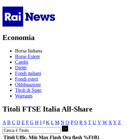
Economia
Borsa Italiana
Borse Estere
Cambi
Diritti
Fondi italiani
Fondi esteri
Obbligazioni
Titoli di Stato
Warrants
Titoli FTSE Italia All-Share
A
B
C
D
E
F
G
H
I
J
K
L
M
N
O
P
Q
R
S
T
U
V
W
X
Y
Z
Titoli
Uffic.
Min
Max
Flash
Ora flash
%Fl/Ri