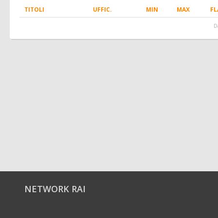
TITOLI
UFFIC.
MIN
MAX
FL
Da
NETWORK RAI