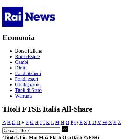
Economia
Borsa Italiana
Borse Estere
Cambi
Diritti
Fondi italiani
Fondi esteri
Obbligazioni
Titoli di Stato
Warrants
Titoli FTSE Italia All-Share
A
B
C
D
E
F
G
H
I
J
K
L
M
N
O
P
Q
R
S
T
U
V
W
X
Y
Z
Titoli
Uffic.
Min
Max
Flash
Ora flash
%Fl/Ri