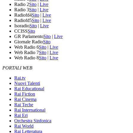
Radio 2
Sito
|
Live
Radio 3
Sito
|
Live
Radiofd4
Sito
|
Live
Radiofd5
Sito
|
Live
Isoradio
Sito
|
Live
CCISS
Sito
GR Parlamento
Sito
|
Live
Giornale Radio
Sito
Web Radio 6
Sito
|
Live
Web Radio 7
Sito
|
Live
Web Radio 8
Sito
|
Live
PORTALI WEB
Rai.tv
Nuovi Talenti
Rai Educational
Rai Fiction
Rai Cinema
Rai Teche
Rai International
Rai Eri
Orchestra Sinfonica
Rai World
Rai Letteratura