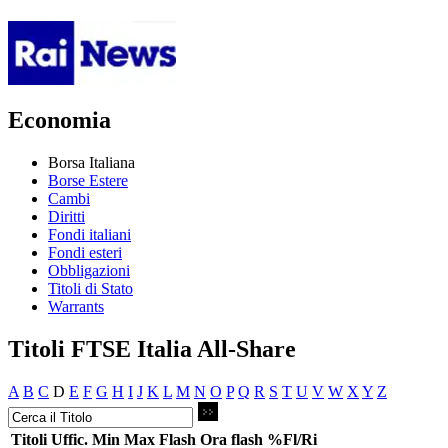
Economia
Borsa Italiana
Borse Estere
Cambi
Diritti
Fondi italiani
Fondi esteri
Obbligazioni
Titoli di Stato
Warrants
Titoli FTSE Italia All-Share
A
B
C
D
E
F
G
H
I
J
K
L
M
N
O
P
Q
R
S
T
U
V
W
X
Y
Z
Titoli
Uffic.
Min
Max
Flash
Ora flash
%Fl/Ri