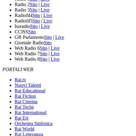
Radio 2
Sito
|
Live
Radio 3
Sito
|
Live
Radiofd4
Sito
|
Live
Radiofd5
Sito
|
Live
Isoradio
Sito
|
Live
CCISS
Sito
GR Parlamento
Sito
|
Live
Giornale Radio
Sito
Web Radio 6
Sito
|
Live
Web Radio 7
Sito
|
Live
Web Radio 8
Sito
|
Live
PORTALI WEB
Rai.tv
Nuovi Talenti
Rai Educational
Rai Fiction
Rai Cinema
Rai Teche
Rai International
Rai Eri
Orchestra Sinfonica
Rai World
Rai Letteratura