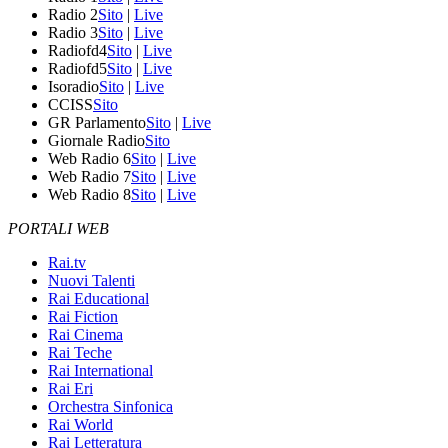
Radio 2
Sito
|
Live
Radio 3
Sito
|
Live
Radiofd4
Sito
|
Live
Radiofd5
Sito
|
Live
Isoradio
Sito
|
Live
CCISS
Sito
GR Parlamento
Sito
|
Live
Giornale Radio
Sito
Web Radio 6
Sito
|
Live
Web Radio 7
Sito
|
Live
Web Radio 8
Sito
|
Live
PORTALI WEB
Rai.tv
Nuovi Talenti
Rai Educational
Rai Fiction
Rai Cinema
Rai Teche
Rai International
Rai Eri
Orchestra Sinfonica
Rai World
Rai Letteratura