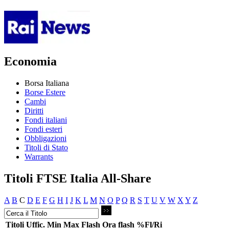
Economia
Borsa Italiana
Borse Estere
Cambi
Diritti
Fondi italiani
Fondi esteri
Obbligazioni
Titoli di Stato
Warrants
Titoli FTSE Italia All-Share
A
B
C
D
E
F
G
H
I
J
K
L
M
N
O
P
Q
R
S
T
U
V
W
X
Y
Z
Titoli
Uffic.
Min
Max
Flash
Ora flash
%Fl/Ri