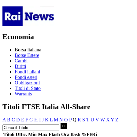
Economia
Borsa Italiana
Borse Estere
Cambi
Diritti
Fondi italiani
Fondi esteri
Obbligazioni
Titoli di Stato
Warrants
Titoli FTSE Italia All-Share
A
B
C
D
E
F
G
H
I
J
K
L
M
N
O
P
Q
R
S
T
U
V
W
X
Y
Z
Titoli
Uffic.
Min
Max
Flash
Ora flash
%Fl/Ri