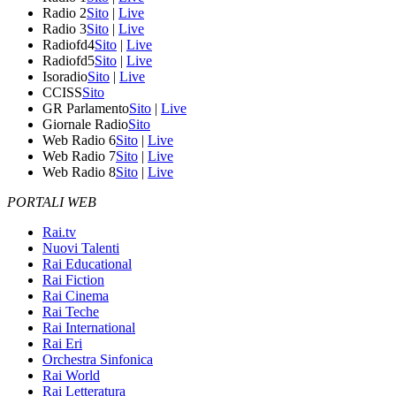
Radio 2
Sito
|
Live
Radio 3
Sito
|
Live
Radiofd4
Sito
|
Live
Radiofd5
Sito
|
Live
Isoradio
Sito
|
Live
CCISS
Sito
GR Parlamento
Sito
|
Live
Giornale Radio
Sito
Web Radio 6
Sito
|
Live
Web Radio 7
Sito
|
Live
Web Radio 8
Sito
|
Live
PORTALI WEB
Rai.tv
Nuovi Talenti
Rai Educational
Rai Fiction
Rai Cinema
Rai Teche
Rai International
Rai Eri
Orchestra Sinfonica
Rai World
Rai Letteratura