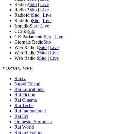
Radio 2
Sito
|
Live
Radio 3
Sito
|
Live
Radiofd4
Sito
|
Live
Radiofd5
Sito
|
Live
Isoradio
Sito
|
Live
CCISS
Sito
GR Parlamento
Sito
|
Live
Giornale Radio
Sito
Web Radio 6
Sito
|
Live
Web Radio 7
Sito
|
Live
Web Radio 8
Sito
|
Live
PORTALI WEB
Rai.tv
Nuovi Talenti
Rai Educational
Rai Fiction
Rai Cinema
Rai Teche
Rai International
Rai Eri
Orchestra Sinfonica
Rai World
Rai Letteratura