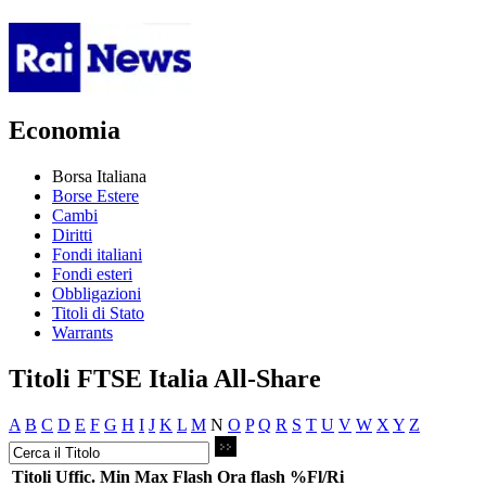
Economia
Borsa Italiana
Borse Estere
Cambi
Diritti
Fondi italiani
Fondi esteri
Obbligazioni
Titoli di Stato
Warrants
Titoli FTSE Italia All-Share
A
B
C
D
E
F
G
H
I
J
K
L
M
N
O
P
Q
R
S
T
U
V
W
X
Y
Z
Titoli
Uffic.
Min
Max
Flash
Ora flash
%Fl/Ri