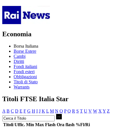
Economia
Borsa Italiana
Borse Estere
Cambi
Diritti
Fondi italiani
Fondi esteri
Obbligazioni
Titoli di Stato
Warrants
Titoli FTSE Italia Star
A
B
C
D
E
F
G
H
I
J
K
L
M
N
O
P
Q
R
S
T
U
V
W
X
Y
Z
Titoli
Uffic.
Min
Max
Flash
Ora flash
%Fl/Ri