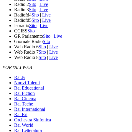
Radio 2
Sito
|
Live
Radio 3
Sito
|
Live
Radiofd4
Sito
|
Live
Radiofd5
Sito
|
Live
Isoradio
Sito
|
Live
CCISS
Sito
GR Parlamento
Sito
|
Live
Giornale Radio
Sito
Web Radio 6
Sito
|
Live
Web Radio 7
Sito
|
Live
Web Radio 8
Sito
|
Live
PORTALI WEB
Rai.tv
Nuovi Talenti
Rai Educational
Rai Fiction
Rai Cinema
Rai Teche
Rai International
Rai Eri
Orchestra Sinfonica
Rai World
Rai Letteratura