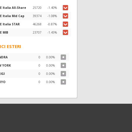
E Italia All-Share
25720
-1.40%
E Italia Mid Cap
39374
-1.08%
E Italia STAR
46268
-0.87%
E MIB
23707
-1.45%
ICI ESTERI
NDRA
0
0.00%
W YORK
0
0.00%
IGI
0
0.00%
KYO
0
0.00%