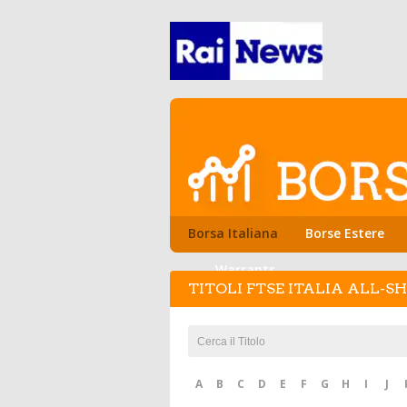
Borsa Italiana
Borse Estere
Warrants
TITOLI FTSE ITALIA ALL-S
A
B
C
D
E
F
G
H
I
J