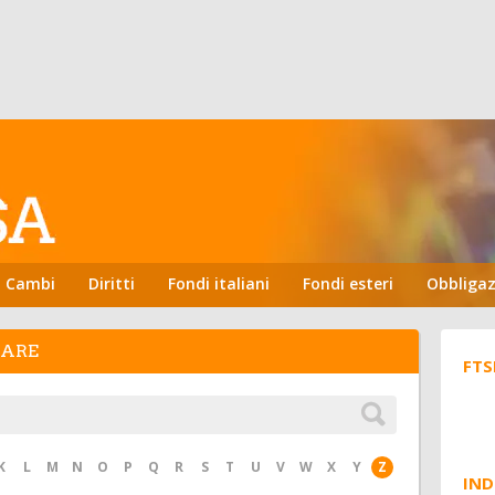
Cambi
Diritti
Fondi italiani
Fondi esteri
Obbligaz
HARE
FTS
K
L
M
N
O
P
Q
R
S
T
U
V
W
X
Y
Z
IND