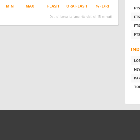
MIN
MAX
FLASH
ORA FLASH
%FL/RI
FTS
Dati di borsa italiana ritardati di 15 minuti
FTS
FTS
FTS
IND
LO
NE
PAR
TO