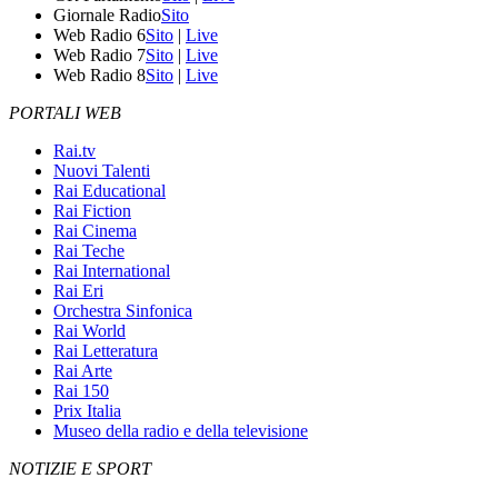
Giornale Radio
Sito
Web Radio 6
Sito
|
Live
Web Radio 7
Sito
|
Live
Web Radio 8
Sito
|
Live
PORTALI WEB
Rai.tv
Nuovi Talenti
Rai Educational
Rai Fiction
Rai Cinema
Rai Teche
Rai International
Rai Eri
Orchestra Sinfonica
Rai World
Rai Letteratura
Rai Arte
Rai 150
Prix Italia
Museo della radio e della televisione
NOTIZIE E SPORT