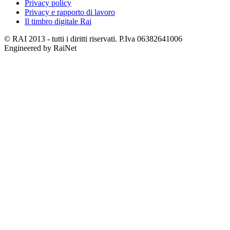
Privacy policy
Privacy e rapporto di lavoro
Il timbro digitale Rai
© RAI 2013 - tutti i diritti riservati. P.Iva 06382641006
Engineered by RaiNet