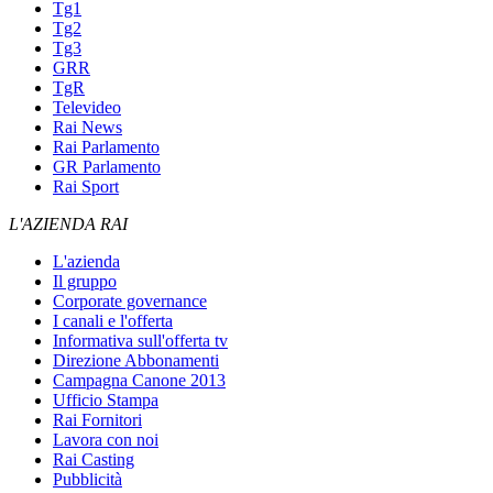
Tg1
Tg2
Tg3
GRR
TgR
Televideo
Rai News
Rai Parlamento
GR Parlamento
Rai Sport
L'AZIENDA RAI
L'azienda
Il gruppo
Corporate governance
I canali e l'offerta
Informativa sull'offerta tv
Direzione Abbonamenti
Campagna Canone 2013
Ufficio Stampa
Rai Fornitori
Lavora con noi
Rai Casting
Pubblicità