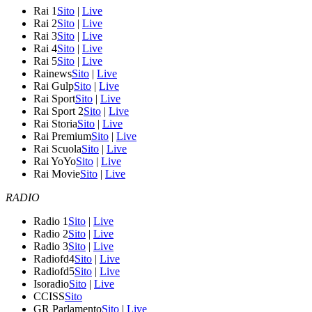
Rai 1
Sito
|
Live
Rai 2
Sito
|
Live
Rai 3
Sito
|
Live
Rai 4
Sito
|
Live
Rai 5
Sito
|
Live
Rainews
Sito
|
Live
Rai Gulp
Sito
|
Live
Rai Sport
Sito
|
Live
Rai Sport 2
Sito
|
Live
Rai Storia
Sito
|
Live
Rai Premium
Sito
|
Live
Rai Scuola
Sito
|
Live
Rai YoYo
Sito
|
Live
Rai Movie
Sito
|
Live
RADIO
Radio 1
Sito
|
Live
Radio 2
Sito
|
Live
Radio 3
Sito
|
Live
Radiofd4
Sito
|
Live
Radiofd5
Sito
|
Live
Isoradio
Sito
|
Live
CCISS
Sito
GR Parlamento
Sito
|
Live