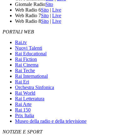
Giornale Radio
Sito
Web Radio 6
Sito
|
Live
Web Radio 7
Sito
|
Live
Web Radio 8
Sito
|
Live
PORTALI WEB
Rai.tv
Nuovi Talenti
Rai Educational
Rai Fiction
Rai Cinema
Rai Teche
Rai International
Rai Eri
Orchestra Sinfonica
Rai World
Rai Letteratura
Rai Arte
Rai 150
Prix Italia
Museo della radio e della televisione
NOTIZIE E SPORT