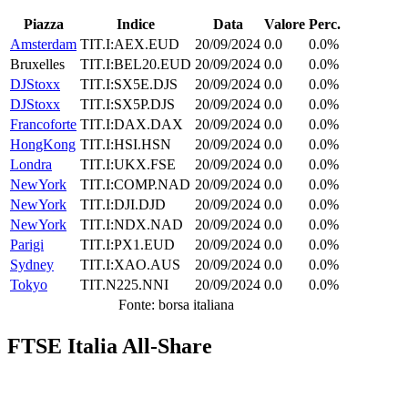
Piazza
Indice
Data
Valore
Perc.
Amsterdam
TIT.I:AEX.EUD
20/09/2024
0.0
0.0%
Bruxelles
TIT.I:BEL20.EUD
20/09/2024
0.0
0.0%
DJStoxx
TIT.I:SX5E.DJS
20/09/2024
0.0
0.0%
DJStoxx
TIT.I:SX5P.DJS
20/09/2024
0.0
0.0%
Francoforte
TIT.I:DAX.DAX
20/09/2024
0.0
0.0%
HongKong
TIT.I:HSI.HSN
20/09/2024
0.0
0.0%
Londra
TIT.I:UKX.FSE
20/09/2024
0.0
0.0%
NewYork
TIT.I:COMP.NAD
20/09/2024
0.0
0.0%
NewYork
TIT.I:DJI.DJD
20/09/2024
0.0
0.0%
NewYork
TIT.I:NDX.NAD
20/09/2024
0.0
0.0%
Parigi
TIT.I:PX1.EUD
20/09/2024
0.0
0.0%
Sydney
TIT.I:XAO.AUS
20/09/2024
0.0
0.0%
Tokyo
TIT.N225.NNI
20/09/2024
0.0
0.0%
Fonte: borsa italiana
FTSE Italia All-Share