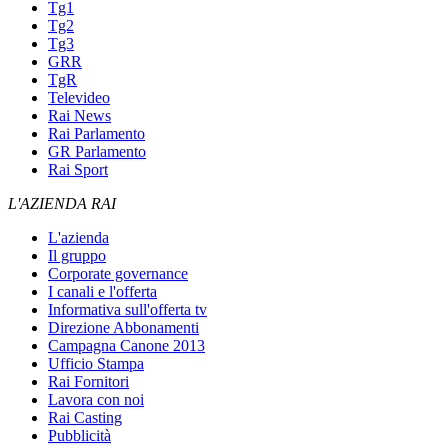
Tg1
Tg2
Tg3
GRR
TgR
Televideo
Rai News
Rai Parlamento
GR Parlamento
Rai Sport
L'AZIENDA RAI
L'azienda
Il gruppo
Corporate governance
I canali e l'offerta
Informativa sull'offerta tv
Direzione Abbonamenti
Campagna Canone 2013
Ufficio Stampa
Rai Fornitori
Lavora con noi
Rai Casting
Pubblicità