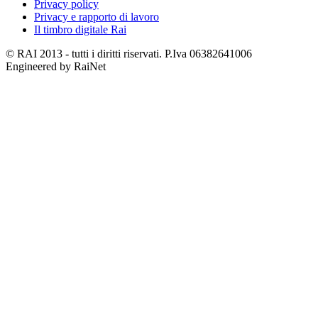
Privacy policy
Privacy e rapporto di lavoro
Il timbro digitale Rai
© RAI 2013 - tutti i diritti riservati. P.Iva 06382641006
Engineered by RaiNet