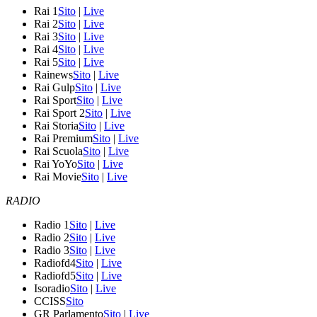
Rai 1
Sito
|
Live
Rai 2
Sito
|
Live
Rai 3
Sito
|
Live
Rai 4
Sito
|
Live
Rai 5
Sito
|
Live
Rainews
Sito
|
Live
Rai Gulp
Sito
|
Live
Rai Sport
Sito
|
Live
Rai Sport 2
Sito
|
Live
Rai Storia
Sito
|
Live
Rai Premium
Sito
|
Live
Rai Scuola
Sito
|
Live
Rai YoYo
Sito
|
Live
Rai Movie
Sito
|
Live
RADIO
Radio 1
Sito
|
Live
Radio 2
Sito
|
Live
Radio 3
Sito
|
Live
Radiofd4
Sito
|
Live
Radiofd5
Sito
|
Live
Isoradio
Sito
|
Live
CCISS
Sito
GR Parlamento
Sito
|
Live