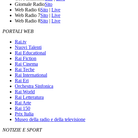
Giornale Radio
Sito
Web Radio 6
Sito
|
Live
Web Radio 7
Sito
|
Live
Web Radio 8
Sito
|
Live
PORTALI WEB
Rai.tv
Nuovi Talenti
Rai Educational
Rai Fiction
Rai Cinema
Rai Teche
Rai International
Rai Eri
Orchestra Sinfonica
Rai World
Rai Letteratura
Rai Arte
Rai 150
Prix Italia
Museo della radio e della televisione
NOTIZIE E SPORT