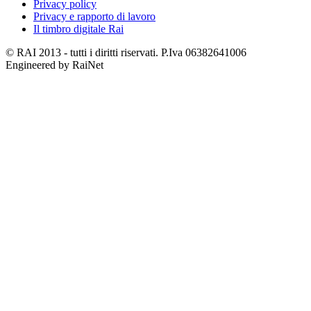
Privacy policy
Privacy e rapporto di lavoro
Il timbro digitale Rai
© RAI 2013 - tutti i diritti riservati. P.Iva 06382641006
Engineered by RaiNet