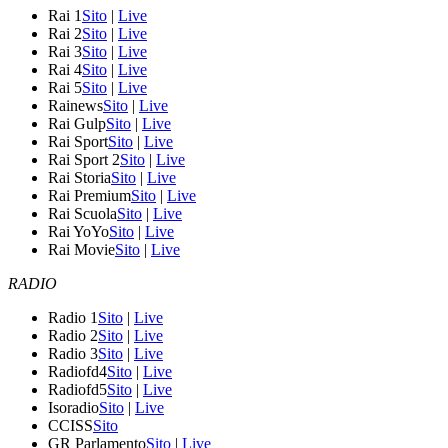
Rai 1
Sito
|
Live
Rai 2
Sito
|
Live
Rai 3
Sito
|
Live
Rai 4
Sito
|
Live
Rai 5
Sito
|
Live
Rainews
Sito
|
Live
Rai Gulp
Sito
|
Live
Rai Sport
Sito
|
Live
Rai Sport 2
Sito
|
Live
Rai Storia
Sito
|
Live
Rai Premium
Sito
|
Live
Rai Scuola
Sito
|
Live
Rai YoYo
Sito
|
Live
Rai Movie
Sito
|
Live
RADIO
Radio 1
Sito
|
Live
Radio 2
Sito
|
Live
Radio 3
Sito
|
Live
Radiofd4
Sito
|
Live
Radiofd5
Sito
|
Live
Isoradio
Sito
|
Live
CCISS
Sito
GR Parlamento
Sito
|
Live