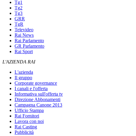
Tg1
Tg2
Tg3
GRR
TgR
Televideo
Rai News
Rai Parlamento
GR Parlamento
Rai Sport
L'AZIENDA RAI
L'azienda
Il gruppo
Corporate governance
I canali e l'offerta
Informativa sull'offerta tv
Direzione Abbonamenti
Campagna Canone 2013
Ufficio Stampa
Rai Fornitori
Lavora con noi
Rai Casting
Pubblicità