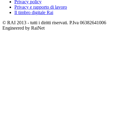
Privacy policy
Privacy e rapporto di lavoro
Il timbro digitale Rai
© RAI 2013 - tutti i diritti riservati. P.Iva 06382641006
Engineered by RaiNet