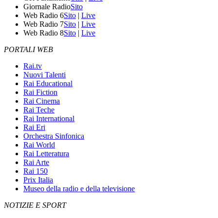
Giornale Radio
Sito
Web Radio 6
Sito
|
Live
Web Radio 7
Sito
|
Live
Web Radio 8
Sito
|
Live
PORTALI WEB
Rai.tv
Nuovi Talenti
Rai Educational
Rai Fiction
Rai Cinema
Rai Teche
Rai International
Rai Eri
Orchestra Sinfonica
Rai World
Rai Letteratura
Rai Arte
Rai 150
Prix Italia
Museo della radio e della televisione
NOTIZIE E SPORT