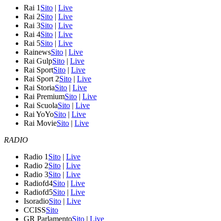
Rai 1
Sito
|
Live
Rai 2
Sito
|
Live
Rai 3
Sito
|
Live
Rai 4
Sito
|
Live
Rai 5
Sito
|
Live
Rainews
Sito
|
Live
Rai Gulp
Sito
|
Live
Rai Sport
Sito
|
Live
Rai Sport 2
Sito
|
Live
Rai Storia
Sito
|
Live
Rai Premium
Sito
|
Live
Rai Scuola
Sito
|
Live
Rai YoYo
Sito
|
Live
Rai Movie
Sito
|
Live
RADIO
Radio 1
Sito
|
Live
Radio 2
Sito
|
Live
Radio 3
Sito
|
Live
Radiofd4
Sito
|
Live
Radiofd5
Sito
|
Live
Isoradio
Sito
|
Live
CCISS
Sito
GR Parlamento
Sito
|
Live