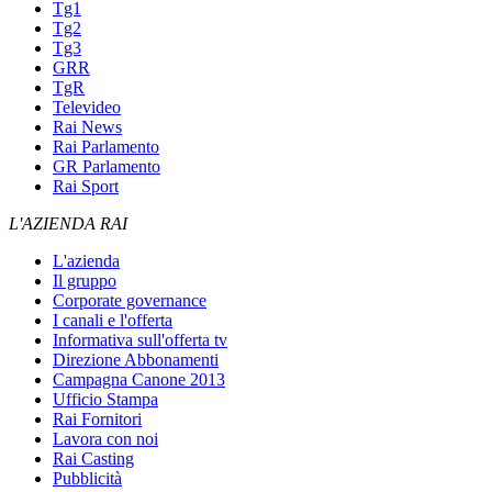
Tg1
Tg2
Tg3
GRR
TgR
Televideo
Rai News
Rai Parlamento
GR Parlamento
Rai Sport
L'AZIENDA RAI
L'azienda
Il gruppo
Corporate governance
I canali e l'offerta
Informativa sull'offerta tv
Direzione Abbonamenti
Campagna Canone 2013
Ufficio Stampa
Rai Fornitori
Lavora con noi
Rai Casting
Pubblicità