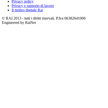
Privacy policy
Privacy e rapporto di lavoro
Il timbro digitale Rai
© RAI 2013 - tutti i diritti riservati. P.Iva 06382641006
Engineered by RaiNet