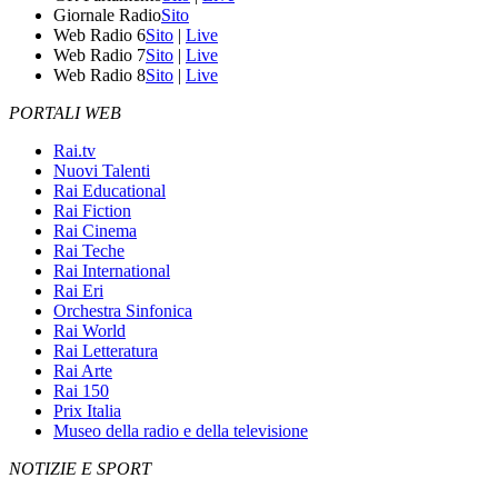
Giornale Radio
Sito
Web Radio 6
Sito
|
Live
Web Radio 7
Sito
|
Live
Web Radio 8
Sito
|
Live
PORTALI WEB
Rai.tv
Nuovi Talenti
Rai Educational
Rai Fiction
Rai Cinema
Rai Teche
Rai International
Rai Eri
Orchestra Sinfonica
Rai World
Rai Letteratura
Rai Arte
Rai 150
Prix Italia
Museo della radio e della televisione
NOTIZIE E SPORT