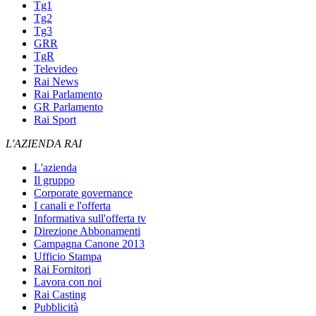
Tg1
Tg2
Tg3
GRR
TgR
Televideo
Rai News
Rai Parlamento
GR Parlamento
Rai Sport
L'AZIENDA RAI
L'azienda
Il gruppo
Corporate governance
I canali e l'offerta
Informativa sull'offerta tv
Direzione Abbonamenti
Campagna Canone 2013
Ufficio Stampa
Rai Fornitori
Lavora con noi
Rai Casting
Pubblicità