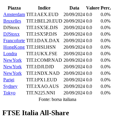
Piazza
Indice
Data
Valore
Perc.
Amsterdam
TIT.I:AEX.EUD
20/09/2024
0.0
0.0%
Bruxelles
TIT.I:BEL20.EUD
20/09/2024
0.0
0.0%
DJStoxx
TIT.I:SX5E.DJS
20/09/2024
0.0
0.0%
DJStoxx
TIT.I:SX5P.DJS
20/09/2024
0.0
0.0%
Francoforte
TIT.I:DAX.DAX
20/09/2024
0.0
0.0%
HongKong
TIT.I:HSI.HSN
20/09/2024
0.0
0.0%
Londra
TIT.I:UKX.FSE
20/09/2024
0.0
0.0%
NewYork
TIT.I:COMP.NAD
20/09/2024
0.0
0.0%
NewYork
TIT.I:DJI.DJD
20/09/2024
0.0
0.0%
NewYork
TIT.I:NDX.NAD
20/09/2024
0.0
0.0%
Parigi
TIT.I:PX1.EUD
20/09/2024
0.0
0.0%
Sydney
TIT.I:XAO.AUS
20/09/2024
0.0
0.0%
Tokyo
TIT.N225.NNI
20/09/2024
0.0
0.0%
Fonte: borsa italiana
FTSE Italia All-Share