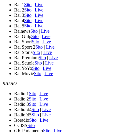
Rai 1
Sito
|
Live
Rai 2
Sito
|
Live
Rai 3
Sito
|
Live
Rai 4
Sito
|
Live
Rai 5
Sito
|
Live
Rainews
Sito
|
Live
Rai Gulp
Sito
|
Live
Rai Sport
Sito
|
Live
Rai Sport 2
Sito
|
Live
Rai Storia
Sito
|
Live
Rai Premium
Sito
|
Live
Rai Scuola
Sito
|
Live
Rai YoYo
Sito
|
Live
Rai Movie
Sito
|
Live
RADIO
Radio 1
Sito
|
Live
Radio 2
Sito
|
Live
Radio 3
Sito
|
Live
Radiofd4
Sito
|
Live
Radiofd5
Sito
|
Live
Isoradio
Sito
|
Live
CCISS
Sito
GR Parlamento
Sito
|
Live