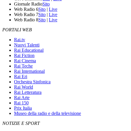
Giornale Radio
Sito
Web Radio 6
Sito
|
Live
Web Radio 7
Sito
|
Live
Web Radio 8
Sito
|
Live
PORTALI WEB
Rai.tv
Nuovi Talenti
Rai Educational
Rai Fiction
Rai Cinema
Rai Teche
Rai International
Rai Eri
Orchestra Sinfonica
Rai World
Rai Letteratura
Rai Arte
Rai 150
Prix Italia
Museo della radio e della televisione
NOTIZIE E SPORT