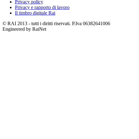
Privacy policy
Privacy e rapporto di lavoro
Il timbro digitale Rai
© RAI 2013 - tutti i diritti riservati. P.Iva 06382641006
Engineered by RaiNet