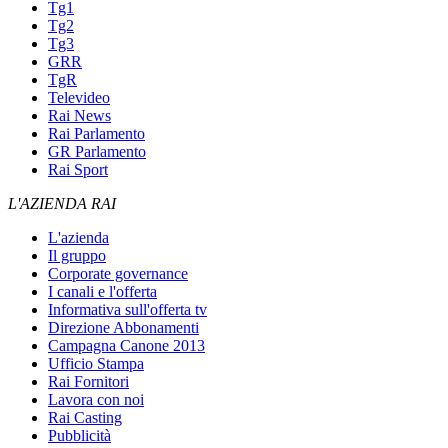
Tg1
Tg2
Tg3
GRR
TgR
Televideo
Rai News
Rai Parlamento
GR Parlamento
Rai Sport
L'AZIENDA RAI
L'azienda
Il gruppo
Corporate governance
I canali e l'offerta
Informativa sull'offerta tv
Direzione Abbonamenti
Campagna Canone 2013
Ufficio Stampa
Rai Fornitori
Lavora con noi
Rai Casting
Pubblicità