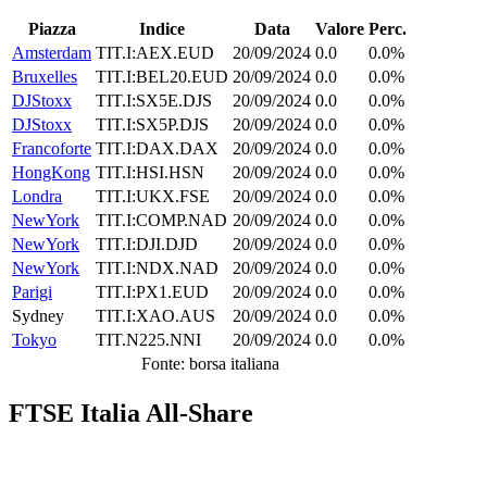
Piazza
Indice
Data
Valore
Perc.
Amsterdam
TIT.I:AEX.EUD
20/09/2024
0.0
0.0%
Bruxelles
TIT.I:BEL20.EUD
20/09/2024
0.0
0.0%
DJStoxx
TIT.I:SX5E.DJS
20/09/2024
0.0
0.0%
DJStoxx
TIT.I:SX5P.DJS
20/09/2024
0.0
0.0%
Francoforte
TIT.I:DAX.DAX
20/09/2024
0.0
0.0%
HongKong
TIT.I:HSI.HSN
20/09/2024
0.0
0.0%
Londra
TIT.I:UKX.FSE
20/09/2024
0.0
0.0%
NewYork
TIT.I:COMP.NAD
20/09/2024
0.0
0.0%
NewYork
TIT.I:DJI.DJD
20/09/2024
0.0
0.0%
NewYork
TIT.I:NDX.NAD
20/09/2024
0.0
0.0%
Parigi
TIT.I:PX1.EUD
20/09/2024
0.0
0.0%
Sydney
TIT.I:XAO.AUS
20/09/2024
0.0
0.0%
Tokyo
TIT.N225.NNI
20/09/2024
0.0
0.0%
Fonte: borsa italiana
FTSE Italia All-Share