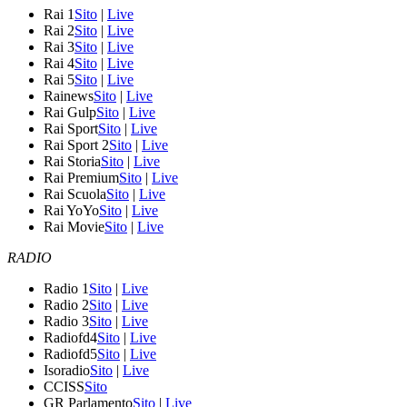
Rai 1
Sito
|
Live
Rai 2
Sito
|
Live
Rai 3
Sito
|
Live
Rai 4
Sito
|
Live
Rai 5
Sito
|
Live
Rainews
Sito
|
Live
Rai Gulp
Sito
|
Live
Rai Sport
Sito
|
Live
Rai Sport 2
Sito
|
Live
Rai Storia
Sito
|
Live
Rai Premium
Sito
|
Live
Rai Scuola
Sito
|
Live
Rai YoYo
Sito
|
Live
Rai Movie
Sito
|
Live
RADIO
Radio 1
Sito
|
Live
Radio 2
Sito
|
Live
Radio 3
Sito
|
Live
Radiofd4
Sito
|
Live
Radiofd5
Sito
|
Live
Isoradio
Sito
|
Live
CCISS
Sito
GR Parlamento
Sito
|
Live