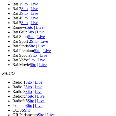
Rai 1
Sito
|
Live
Rai 2
Sito
|
Live
Rai 3
Sito
|
Live
Rai 4
Sito
|
Live
Rai 5
Sito
|
Live
Rainews
Sito
|
Live
Rai Gulp
Sito
|
Live
Rai Sport
Sito
|
Live
Rai Sport 2
Sito
|
Live
Rai Storia
Sito
|
Live
Rai Premium
Sito
|
Live
Rai Scuola
Sito
|
Live
Rai YoYo
Sito
|
Live
Rai Movie
Sito
|
Live
RADIO
Radio 1
Sito
|
Live
Radio 2
Sito
|
Live
Radio 3
Sito
|
Live
Radiofd4
Sito
|
Live
Radiofd5
Sito
|
Live
Isoradio
Sito
|
Live
CCISS
Sito
GR Parlamento
Sito
|
Live