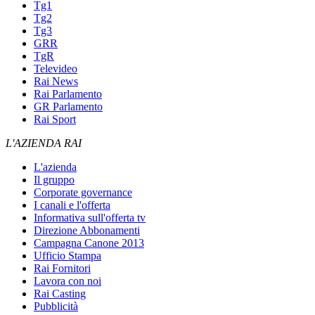
Tg1
Tg2
Tg3
GRR
TgR
Televideo
Rai News
Rai Parlamento
GR Parlamento
Rai Sport
L'AZIENDA RAI
L'azienda
Il gruppo
Corporate governance
I canali e l'offerta
Informativa sull'offerta tv
Direzione Abbonamenti
Campagna Canone 2013
Ufficio Stampa
Rai Fornitori
Lavora con noi
Rai Casting
Pubblicità