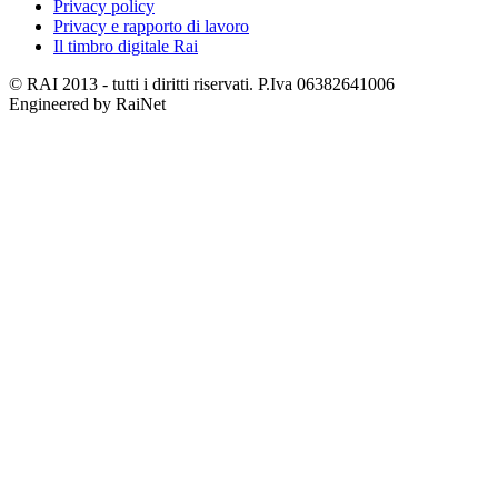
Privacy policy
Privacy e rapporto di lavoro
Il timbro digitale Rai
© RAI 2013 - tutti i diritti riservati. P.Iva 06382641006
Engineered by RaiNet