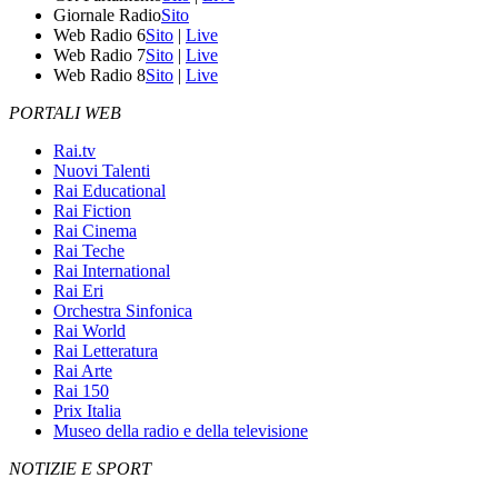
Giornale Radio
Sito
Web Radio 6
Sito
|
Live
Web Radio 7
Sito
|
Live
Web Radio 8
Sito
|
Live
PORTALI WEB
Rai.tv
Nuovi Talenti
Rai Educational
Rai Fiction
Rai Cinema
Rai Teche
Rai International
Rai Eri
Orchestra Sinfonica
Rai World
Rai Letteratura
Rai Arte
Rai 150
Prix Italia
Museo della radio e della televisione
NOTIZIE E SPORT