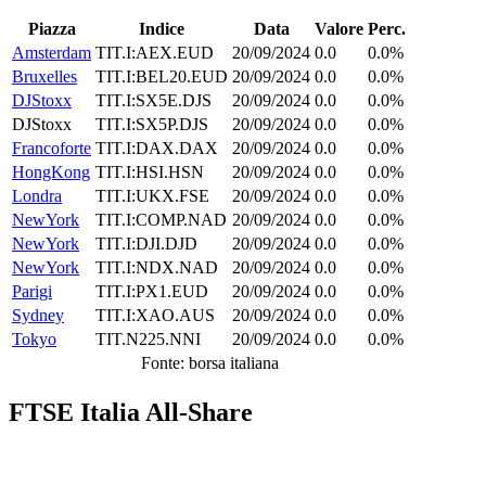
Piazza
Indice
Data
Valore
Perc.
Amsterdam
TIT.I:AEX.EUD
20/09/2024
0.0
0.0%
Bruxelles
TIT.I:BEL20.EUD
20/09/2024
0.0
0.0%
DJStoxx
TIT.I:SX5E.DJS
20/09/2024
0.0
0.0%
DJStoxx
TIT.I:SX5P.DJS
20/09/2024
0.0
0.0%
Francoforte
TIT.I:DAX.DAX
20/09/2024
0.0
0.0%
HongKong
TIT.I:HSI.HSN
20/09/2024
0.0
0.0%
Londra
TIT.I:UKX.FSE
20/09/2024
0.0
0.0%
NewYork
TIT.I:COMP.NAD
20/09/2024
0.0
0.0%
NewYork
TIT.I:DJI.DJD
20/09/2024
0.0
0.0%
NewYork
TIT.I:NDX.NAD
20/09/2024
0.0
0.0%
Parigi
TIT.I:PX1.EUD
20/09/2024
0.0
0.0%
Sydney
TIT.I:XAO.AUS
20/09/2024
0.0
0.0%
Tokyo
TIT.N225.NNI
20/09/2024
0.0
0.0%
Fonte: borsa italiana
FTSE Italia All-Share