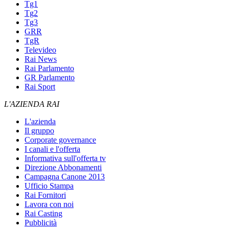
Tg1
Tg2
Tg3
GRR
TgR
Televideo
Rai News
Rai Parlamento
GR Parlamento
Rai Sport
L'AZIENDA RAI
L'azienda
Il gruppo
Corporate governance
I canali e l'offerta
Informativa sull'offerta tv
Direzione Abbonamenti
Campagna Canone 2013
Ufficio Stampa
Rai Fornitori
Lavora con noi
Rai Casting
Pubblicità