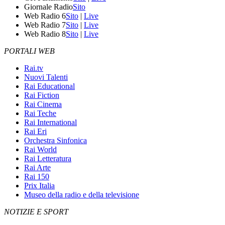
Giornale Radio
Sito
Web Radio 6
Sito
|
Live
Web Radio 7
Sito
|
Live
Web Radio 8
Sito
|
Live
PORTALI WEB
Rai.tv
Nuovi Talenti
Rai Educational
Rai Fiction
Rai Cinema
Rai Teche
Rai International
Rai Eri
Orchestra Sinfonica
Rai World
Rai Letteratura
Rai Arte
Rai 150
Prix Italia
Museo della radio e della televisione
NOTIZIE E SPORT