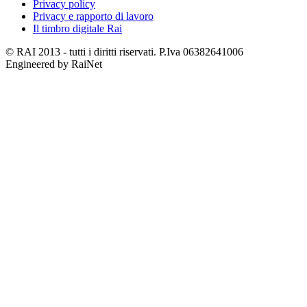
Privacy policy
Privacy e rapporto di lavoro
Il timbro digitale Rai
© RAI 2013 - tutti i diritti riservati. P.Iva 06382641006
Engineered by RaiNet