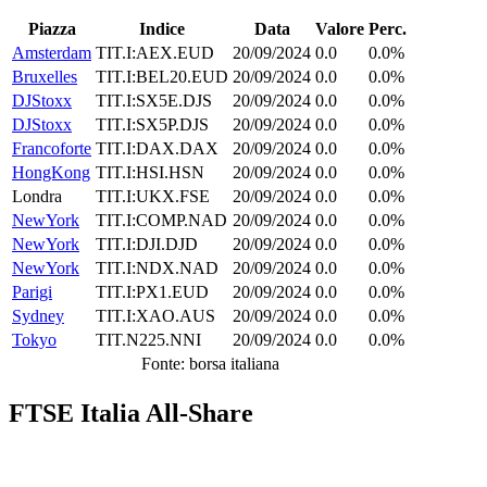
Piazza
Indice
Data
Valore
Perc.
Amsterdam
TIT.I:AEX.EUD
20/09/2024
0.0
0.0%
Bruxelles
TIT.I:BEL20.EUD
20/09/2024
0.0
0.0%
DJStoxx
TIT.I:SX5E.DJS
20/09/2024
0.0
0.0%
DJStoxx
TIT.I:SX5P.DJS
20/09/2024
0.0
0.0%
Francoforte
TIT.I:DAX.DAX
20/09/2024
0.0
0.0%
HongKong
TIT.I:HSI.HSN
20/09/2024
0.0
0.0%
Londra
TIT.I:UKX.FSE
20/09/2024
0.0
0.0%
NewYork
TIT.I:COMP.NAD
20/09/2024
0.0
0.0%
NewYork
TIT.I:DJI.DJD
20/09/2024
0.0
0.0%
NewYork
TIT.I:NDX.NAD
20/09/2024
0.0
0.0%
Parigi
TIT.I:PX1.EUD
20/09/2024
0.0
0.0%
Sydney
TIT.I:XAO.AUS
20/09/2024
0.0
0.0%
Tokyo
TIT.N225.NNI
20/09/2024
0.0
0.0%
Fonte: borsa italiana
FTSE Italia All-Share