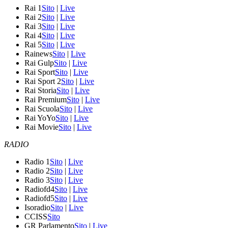
Rai 1
Sito
|
Live
Rai 2
Sito
|
Live
Rai 3
Sito
|
Live
Rai 4
Sito
|
Live
Rai 5
Sito
|
Live
Rainews
Sito
|
Live
Rai Gulp
Sito
|
Live
Rai Sport
Sito
|
Live
Rai Sport 2
Sito
|
Live
Rai Storia
Sito
|
Live
Rai Premium
Sito
|
Live
Rai Scuola
Sito
|
Live
Rai YoYo
Sito
|
Live
Rai Movie
Sito
|
Live
RADIO
Radio 1
Sito
|
Live
Radio 2
Sito
|
Live
Radio 3
Sito
|
Live
Radiofd4
Sito
|
Live
Radiofd5
Sito
|
Live
Isoradio
Sito
|
Live
CCISS
Sito
GR Parlamento
Sito
|
Live