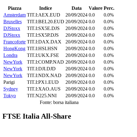
Piazza
Indice
Data
Valore
Perc.
Amsterdam
TIT.I:AEX.EUD
20/09/2024
0.0
0.0%
Bruxelles
TIT.I:BEL20.EUD
20/09/2024
0.0
0.0%
DJStoxx
TIT.I:SX5E.DJS
20/09/2024
0.0
0.0%
DJStoxx
TIT.I:SX5P.DJS
20/09/2024
0.0
0.0%
Francoforte
TIT.I:DAX.DAX
20/09/2024
0.0
0.0%
HongKong
TIT.I:HSI.HSN
20/09/2024
0.0
0.0%
Londra
TIT.I:UKX.FSE
20/09/2024
0.0
0.0%
NewYork
TIT.I:COMP.NAD
20/09/2024
0.0
0.0%
NewYork
TIT.I:DJI.DJD
20/09/2024
0.0
0.0%
NewYork
TIT.I:NDX.NAD
20/09/2024
0.0
0.0%
Parigi
TIT.I:PX1.EUD
20/09/2024
0.0
0.0%
Sydney
TIT.I:XAO.AUS
20/09/2024
0.0
0.0%
Tokyo
TIT.N225.NNI
20/09/2024
0.0
0.0%
Fonte: borsa italiana
FTSE Italia All-Share