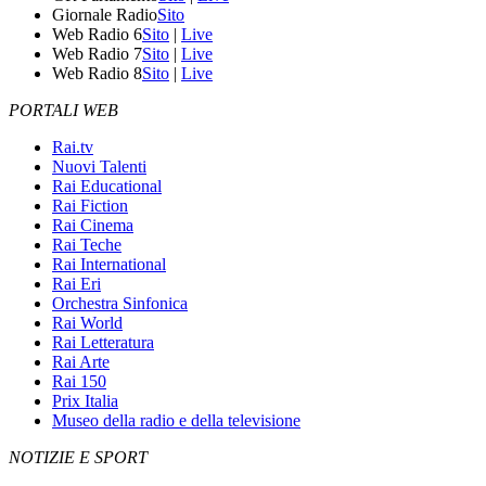
Giornale Radio
Sito
Web Radio 6
Sito
|
Live
Web Radio 7
Sito
|
Live
Web Radio 8
Sito
|
Live
PORTALI WEB
Rai.tv
Nuovi Talenti
Rai Educational
Rai Fiction
Rai Cinema
Rai Teche
Rai International
Rai Eri
Orchestra Sinfonica
Rai World
Rai Letteratura
Rai Arte
Rai 150
Prix Italia
Museo della radio e della televisione
NOTIZIE E SPORT