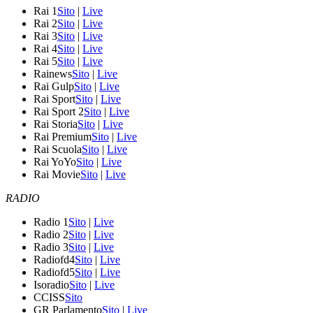
Rai 1
Sito
|
Live
Rai 2
Sito
|
Live
Rai 3
Sito
|
Live
Rai 4
Sito
|
Live
Rai 5
Sito
|
Live
Rainews
Sito
|
Live
Rai Gulp
Sito
|
Live
Rai Sport
Sito
|
Live
Rai Sport 2
Sito
|
Live
Rai Storia
Sito
|
Live
Rai Premium
Sito
|
Live
Rai Scuola
Sito
|
Live
Rai YoYo
Sito
|
Live
Rai Movie
Sito
|
Live
RADIO
Radio 1
Sito
|
Live
Radio 2
Sito
|
Live
Radio 3
Sito
|
Live
Radiofd4
Sito
|
Live
Radiofd5
Sito
|
Live
Isoradio
Sito
|
Live
CCISS
Sito
GR Parlamento
Sito
|
Live