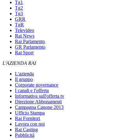
Tg1
Tg2
Tg3
GRR
TgR
Televideo
Rai News
Rai Parlamento
GR Parlamento
Rai Sport
L'AZIENDA RAI
L'azienda
Il gruppo
Corporate governance
I canali e l'offerta
Informativa sull'offerta tv
Direzione Abbonamenti
Campagna Canone 2013
Ufficio Stampa
Rai Fornitori
Lavora con noi
Rai Casting
Pubblicità