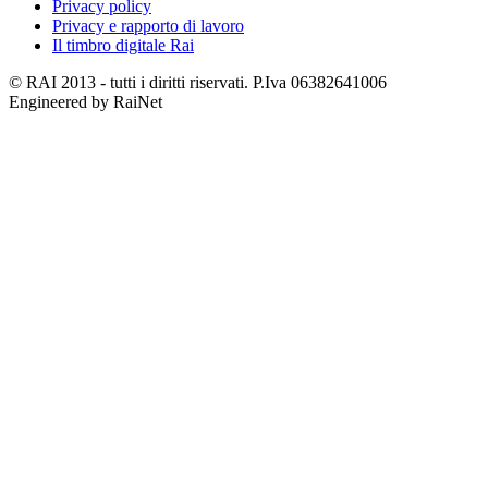
Privacy policy
Privacy e rapporto di lavoro
Il timbro digitale Rai
© RAI 2013 - tutti i diritti riservati. P.Iva 06382641006
Engineered by RaiNet