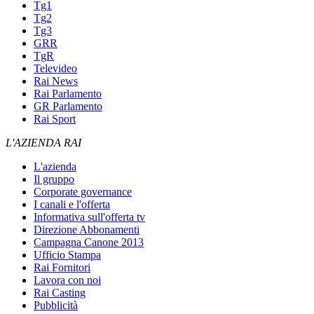
Tg1
Tg2
Tg3
GRR
TgR
Televideo
Rai News
Rai Parlamento
GR Parlamento
Rai Sport
L'AZIENDA RAI
L'azienda
Il gruppo
Corporate governance
I canali e l'offerta
Informativa sull'offerta tv
Direzione Abbonamenti
Campagna Canone 2013
Ufficio Stampa
Rai Fornitori
Lavora con noi
Rai Casting
Pubblicità