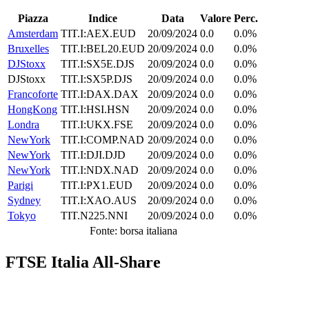
Piazza
Indice
Data
Valore
Perc.
Amsterdam
TIT.I:AEX.EUD
20/09/2024
0.0
0.0%
Bruxelles
TIT.I:BEL20.EUD
20/09/2024
0.0
0.0%
DJStoxx
TIT.I:SX5E.DJS
20/09/2024
0.0
0.0%
DJStoxx
TIT.I:SX5P.DJS
20/09/2024
0.0
0.0%
Francoforte
TIT.I:DAX.DAX
20/09/2024
0.0
0.0%
HongKong
TIT.I:HSI.HSN
20/09/2024
0.0
0.0%
Londra
TIT.I:UKX.FSE
20/09/2024
0.0
0.0%
NewYork
TIT.I:COMP.NAD
20/09/2024
0.0
0.0%
NewYork
TIT.I:DJI.DJD
20/09/2024
0.0
0.0%
NewYork
TIT.I:NDX.NAD
20/09/2024
0.0
0.0%
Parigi
TIT.I:PX1.EUD
20/09/2024
0.0
0.0%
Sydney
TIT.I:XAO.AUS
20/09/2024
0.0
0.0%
Tokyo
TIT.N225.NNI
20/09/2024
0.0
0.0%
Fonte: borsa italiana
FTSE Italia All-Share