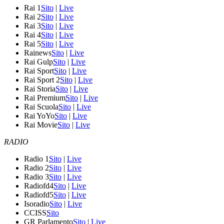
Rai 1
Sito
|
Live
Rai 2
Sito
|
Live
Rai 3
Sito
|
Live
Rai 4
Sito
|
Live
Rai 5
Sito
|
Live
Rainews
Sito
|
Live
Rai Gulp
Sito
|
Live
Rai Sport
Sito
|
Live
Rai Sport 2
Sito
|
Live
Rai Storia
Sito
|
Live
Rai Premium
Sito
|
Live
Rai Scuola
Sito
|
Live
Rai YoYo
Sito
|
Live
Rai Movie
Sito
|
Live
RADIO
Radio 1
Sito
|
Live
Radio 2
Sito
|
Live
Radio 3
Sito
|
Live
Radiofd4
Sito
|
Live
Radiofd5
Sito
|
Live
Isoradio
Sito
|
Live
CCISS
Sito
GR Parlamento
Sito
|
Live