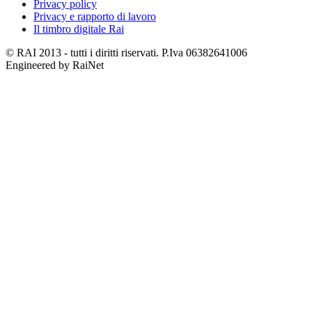
Privacy policy
Privacy e rapporto di lavoro
Il timbro digitale Rai
© RAI 2013 - tutti i diritti riservati. P.Iva 06382641006
Engineered by RaiNet