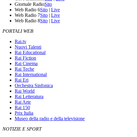
Giornale Radio
Sito
Web Radio 6
Sito
|
Live
Web Radio 7
Sito
|
Live
Web Radio 8
Sito
|
Live
PORTALI WEB
Rai.tv
Nuovi Talenti
Rai Educational
Rai Fiction
Rai Cinema
Rai Teche
Rai International
Rai Eri
Orchestra Sinfonica
Rai World
Rai Letteratura
Rai Arte
Rai 150
Prix Italia
Museo della radio e della televisione
NOTIZIE E SPORT