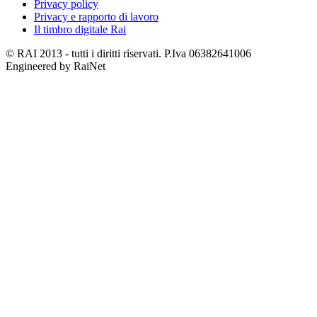
Privacy policy
Privacy e rapporto di lavoro
Il timbro digitale Rai
© RAI 2013 - tutti i diritti riservati. P.Iva 06382641006
Engineered by RaiNet