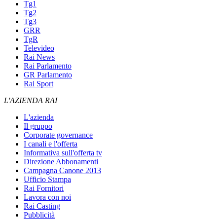
Tg1
Tg2
Tg3
GRR
TgR
Televideo
Rai News
Rai Parlamento
GR Parlamento
Rai Sport
L'AZIENDA RAI
L'azienda
Il gruppo
Corporate governance
I canali e l'offerta
Informativa sull'offerta tv
Direzione Abbonamenti
Campagna Canone 2013
Ufficio Stampa
Rai Fornitori
Lavora con noi
Rai Casting
Pubblicità