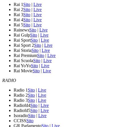
Rai 1
Sito
|
Live
Rai 2
Sito
|
Live
Rai 3
Sito
|
Live
Rai 4
Sito
|
Live
Rai 5
Sito
|
Live
Rainews
Sito
|
Live
Rai Gulp
Sito
|
Live
Rai Sport
Sito
|
Live
Rai Sport 2
Sito
|
Live
Rai Storia
Sito
|
Live
Rai Premium
Sito
|
Live
Rai Scuola
Sito
|
Live
Rai YoYo
Sito
|
Live
Rai Movie
Sito
|
Live
RADIO
Radio 1
Sito
|
Live
Radio 2
Sito
|
Live
Radio 3
Sito
|
Live
Radiofd4
Sito
|
Live
Radiofd5
Sito
|
Live
Isoradio
Sito
|
Live
CCISS
Sito
GR Parlamento
Sito
|
Live