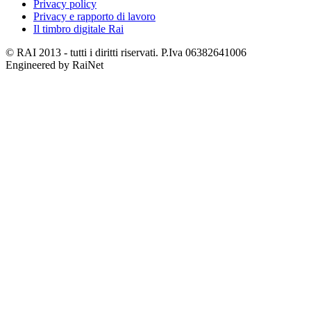
Privacy policy
Privacy e rapporto di lavoro
Il timbro digitale Rai
© RAI 2013 - tutti i diritti riservati. P.Iva 06382641006
Engineered by RaiNet