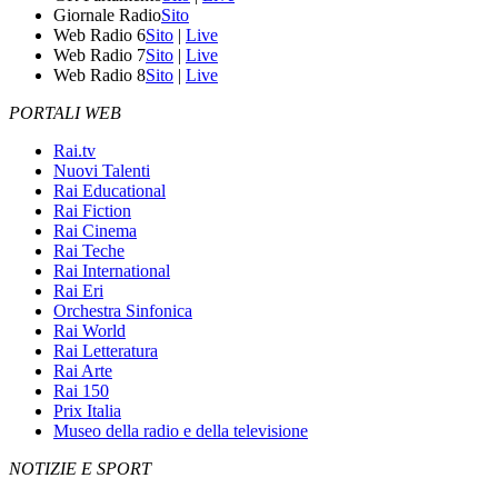
Giornale Radio
Sito
Web Radio 6
Sito
|
Live
Web Radio 7
Sito
|
Live
Web Radio 8
Sito
|
Live
PORTALI WEB
Rai.tv
Nuovi Talenti
Rai Educational
Rai Fiction
Rai Cinema
Rai Teche
Rai International
Rai Eri
Orchestra Sinfonica
Rai World
Rai Letteratura
Rai Arte
Rai 150
Prix Italia
Museo della radio e della televisione
NOTIZIE E SPORT