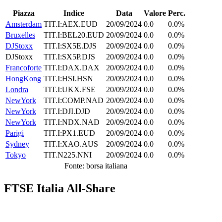
Piazza
Indice
Data
Valore
Perc.
Amsterdam
TIT.I:AEX.EUD
20/09/2024
0.0
0.0%
Bruxelles
TIT.I:BEL20.EUD
20/09/2024
0.0
0.0%
DJStoxx
TIT.I:SX5E.DJS
20/09/2024
0.0
0.0%
DJStoxx
TIT.I:SX5P.DJS
20/09/2024
0.0
0.0%
Francoforte
TIT.I:DAX.DAX
20/09/2024
0.0
0.0%
HongKong
TIT.I:HSI.HSN
20/09/2024
0.0
0.0%
Londra
TIT.I:UKX.FSE
20/09/2024
0.0
0.0%
NewYork
TIT.I:COMP.NAD
20/09/2024
0.0
0.0%
NewYork
TIT.I:DJI.DJD
20/09/2024
0.0
0.0%
NewYork
TIT.I:NDX.NAD
20/09/2024
0.0
0.0%
Parigi
TIT.I:PX1.EUD
20/09/2024
0.0
0.0%
Sydney
TIT.I:XAO.AUS
20/09/2024
0.0
0.0%
Tokyo
TIT.N225.NNI
20/09/2024
0.0
0.0%
Fonte: borsa italiana
FTSE Italia All-Share