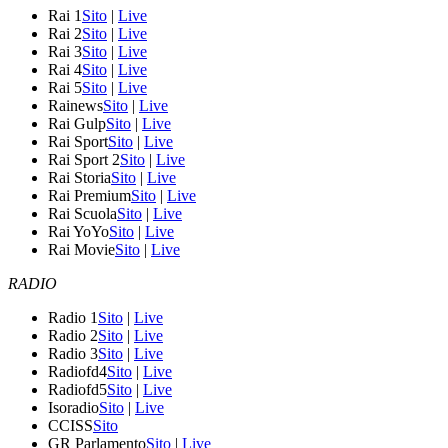
Rai 1
Sito
|
Live
Rai 2
Sito
|
Live
Rai 3
Sito
|
Live
Rai 4
Sito
|
Live
Rai 5
Sito
|
Live
Rainews
Sito
|
Live
Rai Gulp
Sito
|
Live
Rai Sport
Sito
|
Live
Rai Sport 2
Sito
|
Live
Rai Storia
Sito
|
Live
Rai Premium
Sito
|
Live
Rai Scuola
Sito
|
Live
Rai YoYo
Sito
|
Live
Rai Movie
Sito
|
Live
RADIO
Radio 1
Sito
|
Live
Radio 2
Sito
|
Live
Radio 3
Sito
|
Live
Radiofd4
Sito
|
Live
Radiofd5
Sito
|
Live
Isoradio
Sito
|
Live
CCISS
Sito
GR Parlamento
Sito
|
Live