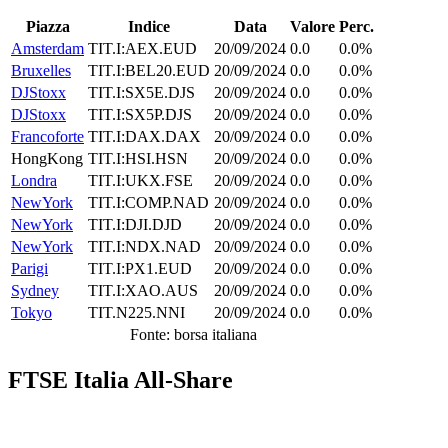
Piazza
Indice
Data
Valore
Perc.
Amsterdam
TIT.I:AEX.EUD
20/09/2024
0.0
0.0%
Bruxelles
TIT.I:BEL20.EUD
20/09/2024
0.0
0.0%
DJStoxx
TIT.I:SX5E.DJS
20/09/2024
0.0
0.0%
DJStoxx
TIT.I:SX5P.DJS
20/09/2024
0.0
0.0%
Francoforte
TIT.I:DAX.DAX
20/09/2024
0.0
0.0%
HongKong
TIT.I:HSI.HSN
20/09/2024
0.0
0.0%
Londra
TIT.I:UKX.FSE
20/09/2024
0.0
0.0%
NewYork
TIT.I:COMP.NAD
20/09/2024
0.0
0.0%
NewYork
TIT.I:DJI.DJD
20/09/2024
0.0
0.0%
NewYork
TIT.I:NDX.NAD
20/09/2024
0.0
0.0%
Parigi
TIT.I:PX1.EUD
20/09/2024
0.0
0.0%
Sydney
TIT.I:XAO.AUS
20/09/2024
0.0
0.0%
Tokyo
TIT.N225.NNI
20/09/2024
0.0
0.0%
Fonte: borsa italiana
FTSE Italia All-Share