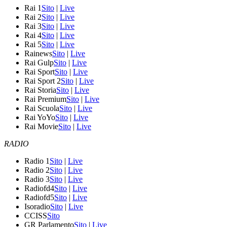
Rai 1
Sito
|
Live
Rai 2
Sito
|
Live
Rai 3
Sito
|
Live
Rai 4
Sito
|
Live
Rai 5
Sito
|
Live
Rainews
Sito
|
Live
Rai Gulp
Sito
|
Live
Rai Sport
Sito
|
Live
Rai Sport 2
Sito
|
Live
Rai Storia
Sito
|
Live
Rai Premium
Sito
|
Live
Rai Scuola
Sito
|
Live
Rai YoYo
Sito
|
Live
Rai Movie
Sito
|
Live
RADIO
Radio 1
Sito
|
Live
Radio 2
Sito
|
Live
Radio 3
Sito
|
Live
Radiofd4
Sito
|
Live
Radiofd5
Sito
|
Live
Isoradio
Sito
|
Live
CCISS
Sito
GR Parlamento
Sito
|
Live